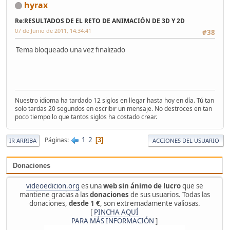
hyrax
Re:RESULTADOS DE EL RETO DE ANIMACIÓN DE 3D Y 2D
07 de Junio de 2011, 14:34:41
#38
Tema bloqueado una vez finalizado
Nuestro idioma ha tardado 12 siglos en llegar hasta hoy en día. Tú tan
solo tardas 20 segundos en escribir un mensaje. No destroces en tan
poco tiempo lo que tantos siglos ha costado crear.
1
2
Páginas
3
IR ARRIBA
ACCIONES DEL USUARIO
Donaciones
videoedicion.org
es una
web sin ánimo de lucro
que se
mantiene gracias a las
donaciones
de sus usuarios. Todas las
donaciones,
desde 1 €
, son extremadamente valiosas.
[
PINCHA AQUÍ
PARA MÁS INFORMACIÓN
]