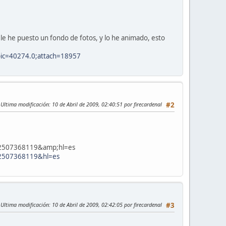
r, le he puesto un fondo de fotos, y lo he animado, esto
opic=40274.0;attach=18957
Ultima modificación
: 10 de Abril de 2009, 02:40:51 por firecardenal
#2
182507368119&amp;hl=es
182507368119&hl=es
Ultima modificación
: 10 de Abril de 2009, 02:42:05 por firecardenal
#3