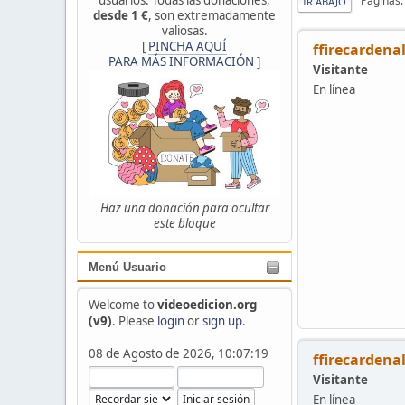
Páginas
IR ABAJO
desde 1 €
, son extremadamente
valiosas.
[
PINCHA AQUÍ
ffirecardena
PARA MÁS INFORMACIÓN
]
Visitante
En línea
Haz una donación para ocultar
este bloque
Menú Usuario
Welcome to
videoedicion.org
(v9)
. Please
login
or
sign up
.
08 de Agosto de 2026, 10:07:19
ffirecardena
Visitante
En línea