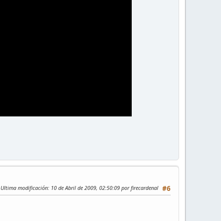
Ultima modificación
: 10 de Abril de 2009, 02:50:09 por firecardenal
#6