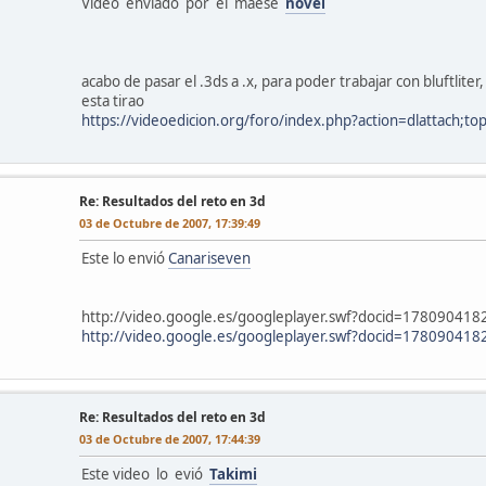
Video enviado por el maese
novel
acabo de pasar el .3ds a .x, para poder trabajar con bluftlite
esta tirao
https://videoedicion.org/foro/index.php?action=dlattach;t
l
Re: Resultados del reto en 3d
03 de Octubre de 2007, 17:39:49
Este lo envió
Canariseven
http://video.google.es/googleplayer.swf?docid=1780904
http://video.google.es/googleplayer.swf?docid=1780904
l
Re: Resultados del reto en 3d
03 de Octubre de 2007, 17:44:39
Este video lo evió
Takimi