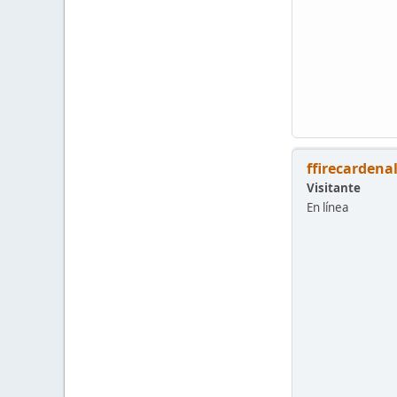
ffirecardena
Visitante
En línea