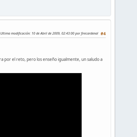
Ultima modificación
: 10 de Abril de 2009, 02:43:00 por firecardenal
#4
ra por el reto, pero los enseño igualmente, un saludo a