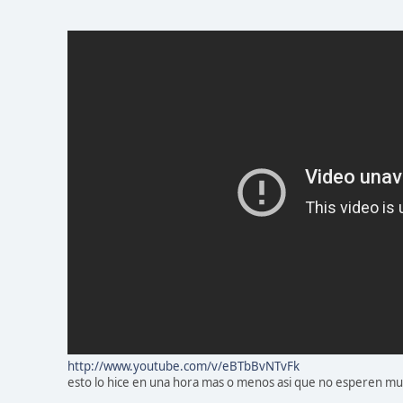
http://www.youtube.com/v/eBTbBvNTvFk
esto lo hice en una hora mas o menos asi que no esperen muc