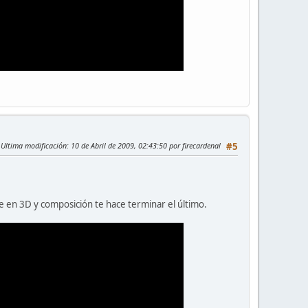
Ultima modificación
: 10 de Abril de 2009, 02:43:50 por firecardenal
#5
e en 3D y composición te hace terminar el último.