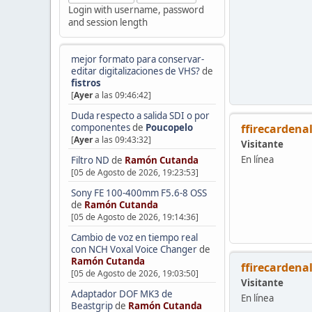
Login with username, password
and session length
mejor formato para conservar-
editar digitalizaciones de VHS?
de
fistros
[
Ayer
a las 09:46:42]
Duda respecto a salida SDI o por
ffirecardena
componentes
de
Poucopelo
[
Ayer
a las 09:43:32]
Visitante
En línea
Filtro ND
de
Ramón Cutanda
[05 de Agosto de 2026, 19:23:53]
Sony FE 100-400mm F5.6-8 OSS
de
Ramón Cutanda
[05 de Agosto de 2026, 19:14:36]
Cambio de voz en tiempo real
con NCH Voxal Voice Changer
de
Ramón Cutanda
ffirecardena
[05 de Agosto de 2026, 19:03:50]
Visitante
Adaptador DOF MK3 de
En línea
Beastgrip
de
Ramón Cutanda