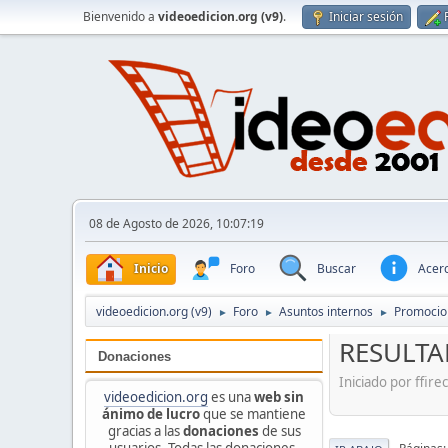
Bienvenido a
videoedicion.org (v9)
.
Iniciar sesión
08 de Agosto de 2026, 10:07:19
Inicio
Foro
Buscar
Acerc
videoedicion.org (v9)
Foro
Asuntos internos
Promocio
►
►
►
RESULTA
Donaciones
Iniciado por ffir
videoedicion.org
es una
web sin
ánimo de lucro
que se mantiene
gracias a las
donaciones
de sus
usuarios. Todas las donaciones,