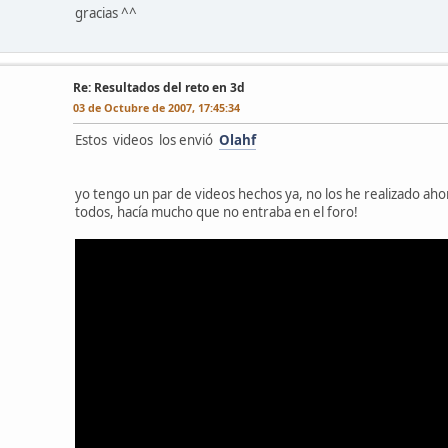
gracias ^^
l
Re: Resultados del reto en 3d
03 de Octubre de 2007, 17:45:34
Estos videos los envió
Olahf
yo tengo un par de videos hechos ya, no los he realizado aho
todos, hacía mucho que no entraba en el foro!