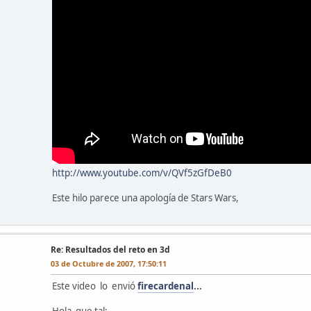
http://www.youtube.com/v/QVf5zGfDeB0
Este hilo parece una apología de Stars Wars,
l
Re: Resultados del reto en 3d
03 de Octubre de 2007, 17:50:11
Este video lo envió
firecardenal
...
Hola que tal: