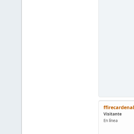
ffirecardena
Visitante
En línea