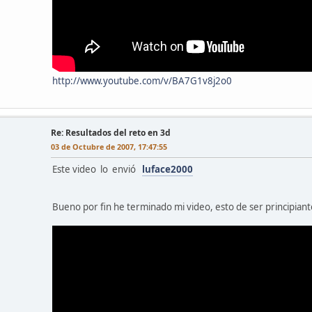
http://www.youtube.com/v/BA7G1v8j2o0
l
Re: Resultados del reto en 3d
03 de Octubre de 2007, 17:47:55
Este video lo envió
luface2000
Bueno por fin he terminado mi video, esto de ser principiant