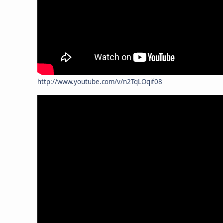
http://www.youtube.com/v/n2TqLOqif08