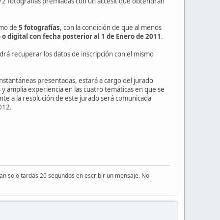
72 fotografías premiadas con un accésit que obtendrán
imo de
5 fotografías
, con la condición de que al menos
o digital con fecha posterior al 1 de Enero de 2011
.
drá recuperar los datos de inscripción con el mismo
s instantáneas presentadas, estará a cargo del jurado
s y amplia experiencia en las cuatro temáticas en que se
nte a la resolución de este jurado será comunicada
012.
 tan solo tardas 20 segundos en escribir un mensaje. No