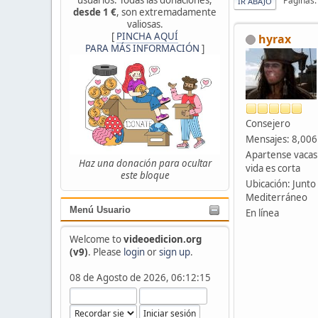
Páginas
IR ABAJO
desde 1 €
, son extremadamente
valiosas.
[
PINCHA AQUÍ
hyrax
PARA MÁS INFORMACIÓN
]
Consejero
Mensajes: 8,006
Apartense vacas
Haz una donación para ocultar
vida es corta
este bloque
Ubicación: Junto 
Mediterráneo
Menú Usuario
En línea
Welcome to
videoedicion.org
(v9)
. Please
login
or
sign up
.
08 de Agosto de 2026, 06:12:15