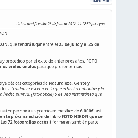
IMPRIMIR
Ultima modificación
: 28 de Julio de 2012, 14:12:39 por hyrax
IKON
KON
, que tendrá lugar entre el
25 de Julio y el 25 de
a y precedido por el éxito de anteriores años,
FOTO
afos profesionales
para que presenten sus
 ya clásicas categorías de
Naturaleza
,
Gente y
cluirá "
cualquier escena en la que el hecho noticiable y la
 un hecho puntual (fotonoticia) o de una instantánea que
su autor percibirá un premio en metálico de
6.000€
, así
 en la próxima edición del libro FOTO NIKON que se
. Las
72 fotografías accésit
formarán también parte