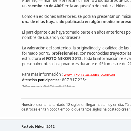
Además, se mantiene el reconocimiento a los autores de las 
un
reembolso de 400€
en la adquisición de material Nikon.
Como en ediciones anteriores, se podrán presentar un máx
una de ellas haya sido publicada en algún medio impreso 
El participante que haya tomado parte en años anteriores po
nombre de usuario y contraseña.
La valoración del contenido, la originalidad y la calidad de la
formado por
15 profesionales
, con reconocidas trayectoria
estructura el
FOTO NIKON 2012.
Toda la información releva
personalmente a los ganadores durante el 4º trimestre de 2
Para más información :
www.nikonistas.com/fotonikon
807 317 225*
Atención participantes:
*Tarificación especial - Fijo 0.89€/min - Móvil 1.24€/min
Nuestro idioma ha tardado 12 siglos en llegar hasta hoy en día. Tú
destroces en tan poco tiempo lo que tantos siglos ha costado crear.
Re:Foto Nikon 2012