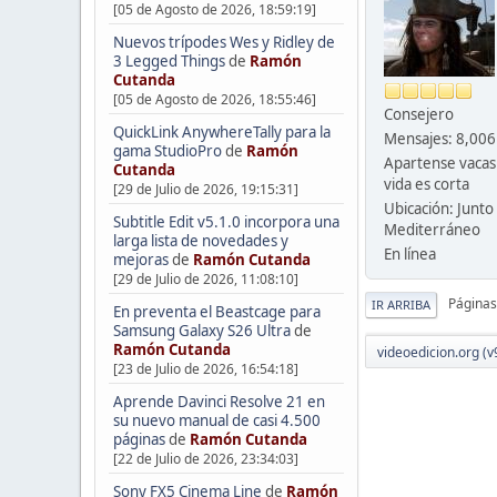
[05 de Agosto de 2026, 18:59:19]
Nuevos trípodes Wes y Ridley de
3 Legged Things
de
Ramón
Cutanda
[05 de Agosto de 2026, 18:55:46]
Consejero
QuickLink AnywhereTally para la
Mensajes: 8,006
gama StudioPro
de
Ramón
Apartense vacas
Cutanda
vida es corta
[29 de Julio de 2026, 19:15:31]
Ubicación: Junto 
Subtitle Edit v5.1.0 incorpora una
Mediterráneo
larga lista de novedades y
En línea
mejoras
de
Ramón Cutanda
[29 de Julio de 2026, 11:08:10]
Páginas
IR ARRIBA
En preventa el Beastcage para
Samsung Galaxy S26 Ultra
de
Ramón Cutanda
videoedicion.org (v
[23 de Julio de 2026, 16:54:18]
Aprende Davinci Resolve 21 en
su nuevo manual de casi 4.500
páginas
de
Ramón Cutanda
[22 de Julio de 2026, 23:34:03]
Sony FX5 Cinema Line
de
Ramón