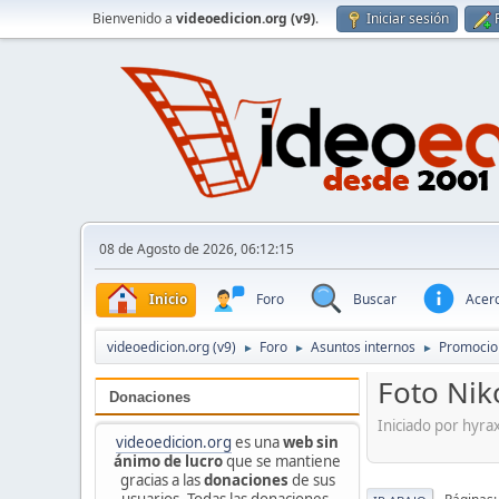
Bienvenido a
videoedicion.org (v9)
.
Iniciar sesión
08 de Agosto de 2026, 06:12:15
Inicio
Foro
Buscar
Acerc
videoedicion.org (v9)
Foro
Asuntos internos
Promocio
►
►
►
Foto Nik
Donaciones
Iniciado por hyra
videoedicion.org
es una
web sin
ánimo de lucro
que se mantiene
gracias a las
donaciones
de sus
usuarios. Todas las donaciones,