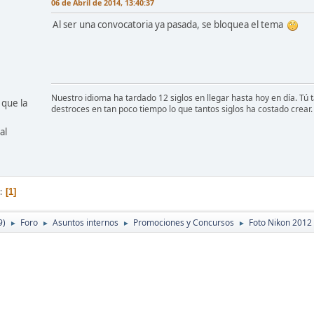
06 de Abril de 2014, 13:40:37
Al ser una convocatoria ya pasada, se bloquea el tema
Nuestro idioma ha tardado 12 siglos en llegar hasta hoy en día. Tú
 que la
destroces en tan poco tiempo lo que tantos siglos ha costado crear.
al
1
9)
Foro
Asuntos internos
Promociones y Concursos
Foto Nikon 2012
►
►
►
►