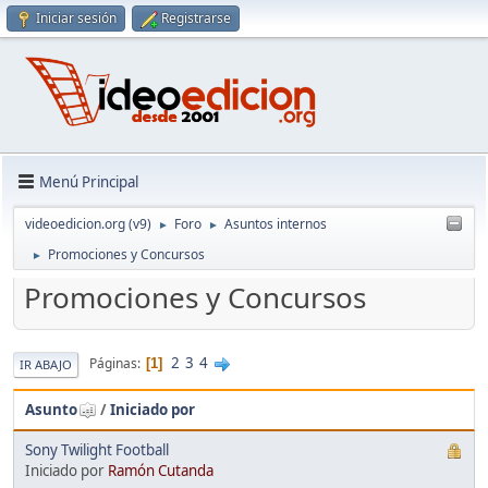
Iniciar sesión
Registrarse
Menú Principal
videoedicion.org (v9)
Foro
Asuntos internos
►
►
Promociones y Concursos
►
Promociones y Concursos
2
3
4
Páginas
1
IR ABAJO
Asunto
/
Iniciado por
Sony Twilight Football
Iniciado por
Ramón Cutanda