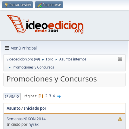
Iniciar sesión
Registrarse
Menú Principal
videoedicion.org (v9)
Foro
Asuntos internos
►
►
Promociones y Concursos
►
Promociones y Concursos
2
3
4
Páginas
1
IR ABAJO
Asunto
/
Iniciado por
Semanas NIKON 2014
Iniciado por
hyrax