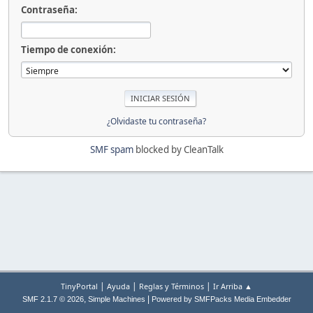
Contraseña:
Tiempo de conexión:
¿Olvidaste tu contraseña?
SMF spam
blocked by CleanTalk
|
|
|
TinyPortal
Ayuda
Reglas y Términos
Ir Arriba ▲
,
|
SMF 2.1.7 © 2026
Simple Machines
Powered by SMFPacks Media Embedder