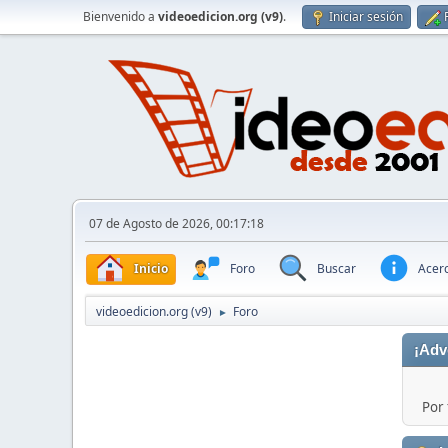
Bienvenido a
videoedicion.org (v9)
.
Iniciar sesión
07 de Agosto de 2026, 00:17:18
Inicio
Foro
Buscar
Acerc
videoedicion.org (v9)
Foro
►
¡Adv
Por 