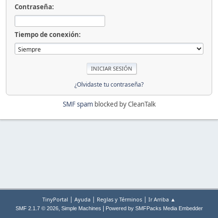
Contraseña:
Tiempo de conexión:
¿Olvidaste tu contraseña?
SMF spam
blocked by CleanTalk
|
|
|
TinyPortal
Ayuda
Reglas y Términos
Ir Arriba ▲
,
|
SMF 2.1.7 © 2026
Simple Machines
Powered by SMFPacks Media Embedder