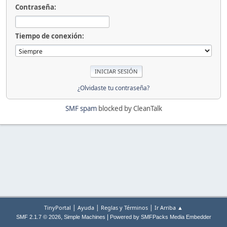
Contraseña:
Tiempo de conexión:
¿Olvidaste tu contraseña?
SMF spam
blocked by CleanTalk
|
|
|
TinyPortal
Ayuda
Reglas y Términos
Ir Arriba ▲
,
|
SMF 2.1.7 © 2026
Simple Machines
Powered by SMFPacks Media Embedder