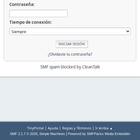
Contraseña:
Tiempo de conexión:
¿Olvidaste tu contraseña?
SMF spam
blocked by CleanTalk
|
|
|
TinyPortal
Ayuda
Reglas y Términos
Ir Arriba ▲
,
|
SMF 2.1.7 © 2026
Simple Machines
Powered by SMFPacks Media Embedder