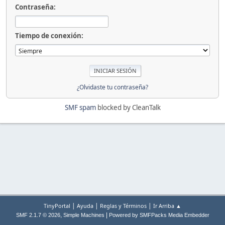
Contraseña:
Tiempo de conexión:
¿Olvidaste tu contraseña?
SMF spam
blocked by CleanTalk
|
|
|
TinyPortal
Ayuda
Reglas y Términos
Ir Arriba ▲
,
|
SMF 2.1.7 © 2026
Simple Machines
Powered by SMFPacks Media Embedder