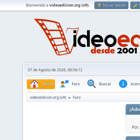
Bienvenido a
videoedicion.org (v9)
.
Iniciar sesión
07 de Agosto de 2026, 08:56:12
Inicio
Foro
Buscar
Acerc
videoedicion.org (v9)
Foro
►
¡Adv
Por 