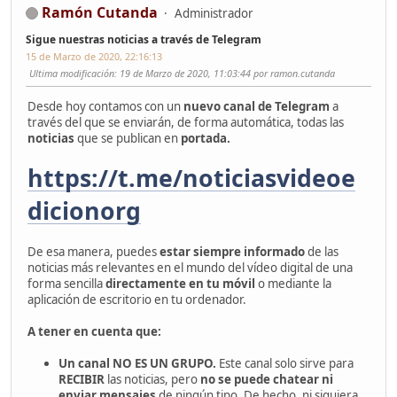
Ramón Cutanda
Administrador
Sigue nuestras noticias a través de Telegram
15 de Marzo de 2020, 22:16:13
Ultima modificación
: 19 de Marzo de 2020, 11:03:44 por ramon.cutanda
Desde hoy contamos con un
nuevo canal de Telegram
a
través del que se enviarán, de forma automática, todas las
noticias
que se publican en
portada.
https://t.me/noticiasvideoe
dicionorg
De esa manera, puedes
estar siempre informado
de las
noticias más relevantes en el mundo del vídeo digital de una
forma sencilla
directamente en tu móvil
o mediante la
aplicación de escritorio en tu ordenador.
A tener en cuenta que:
Un canal NO ES UN GRUPO.
Este canal solo sirve para
RECIBIR
las noticias, pero
no se puede chatear ni
enviar mensajes
de ningún tipo. De hecho, ni siquiera