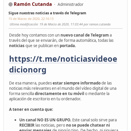
Ramón Cutanda
Administrador
Sigue nuestras noticias a través de Telegram
15 de Marzo de 2020, 22:16:13
Ultima modificación
: 19 de Marzo de 2020, 11:03:44 por ramon.cutanda
Desde hoy contamos con un
nuevo canal de Telegram
a
través del que se enviarán, de forma automática, todas las
noticias
que se publican en
portada.
https://t.me/noticiasvideoe
dicionorg
De esa manera, puedes
estar siempre informado
de las
noticias más relevantes en el mundo del vídeo digital de una
forma sencilla
directamente en tu móvil
o mediante la
aplicación de escritorio en tu ordenador.
A tener en cuenta que:
Un canal NO ES UN GRUPO.
Este canal solo sirve para
RECIBIR
las noticias, pero
no se puede chatear ni
enviar mensajes
de ningún tipo. De hecho, ni siquiera