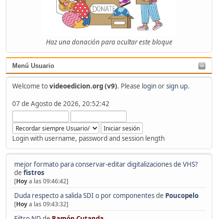
Haz una donación para ocultar este bloque
Menú Usuario
Welcome to
videoedicion.org (v9)
. Please
login
or
sign up
.
07 de Agosto de 2026, 20:52:42
Login with username, password and session length
mejor formato para conservar-editar digitalizaciones de VHS?
de
fistros
[
Hoy
a las 09:46:42]
Duda respecto a salida SDI o por componentes
de
Poucopelo
[
Hoy
a las 09:43:32]
Filtro ND
de
Ramón Cutanda