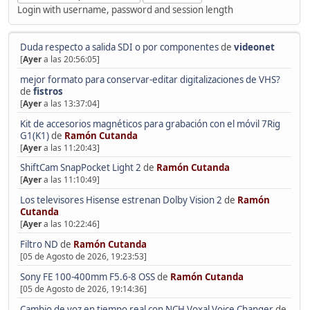
Login with username, password and session length
Duda respecto a salida SDI o por componentes
de
videonet
[
Ayer
a las 20:56:05]
mejor formato para conservar-editar digitalizaciones de VHS?
de
fistros
[
Ayer
a las 13:37:04]
Kit de accesorios magnéticos para grabación con el móvil 7Rig
G1(K1)
de
Ramón Cutanda
[
Ayer
a las 11:20:43]
ShiftCam SnapPocket Light 2
de
Ramón Cutanda
[
Ayer
a las 11:10:49]
Los televisores Hisense estrenan Dolby Vision 2
de
Ramón
Cutanda
[
Ayer
a las 10:22:46]
Filtro ND
de
Ramón Cutanda
[05 de Agosto de 2026, 19:23:53]
Sony FE 100-400mm F5.6-8 OSS
de
Ramón Cutanda
[05 de Agosto de 2026, 19:14:36]
Cambio de voz en tiempo real con NCH Voxal Voice Changer
de