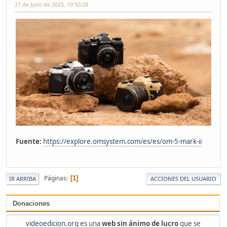
21 de Julio de 2025, 10:50:28
Fuente:
https://explore.omsystem.com/es/es/om-5-mark-ii
Páginas
1
IR ARRIBA
ACCIONES DEL USUARIO
Donaciones
videoedicion.org
es una
web sin ánimo de lucro
que se