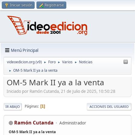
Iniciar sesión
Registrarse
Menú Principal
videoedicion.org (v9)
Foro
Varios
Noticias
►
►
►
OM-5 Mark II ya a la venta
►
OM-5 Mark II ya a la venta
Iniciado por Ramón Cutanda, 21 de Julio de 2025, 10:50:28
Páginas
1
IR ABAJO
ACCIONES DEL USUARIO
Ramón Cutanda
Administrador
OM-5 Mark II ya a la venta