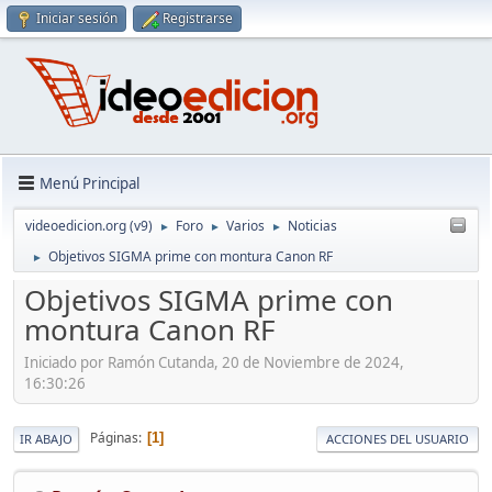
Iniciar sesión
Registrarse
Menú Principal
videoedicion.org (v9)
Foro
Varios
Noticias
►
►
►
Objetivos SIGMA prime con montura Canon RF
►
Objetivos SIGMA prime con
montura Canon RF
Iniciado por Ramón Cutanda, 20 de Noviembre de 2024,
16:30:26
Páginas
1
IR ABAJO
ACCIONES DEL USUARIO