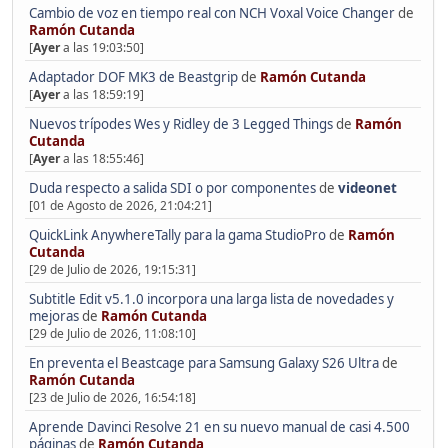
Cambio de voz en tiempo real con NCH Voxal Voice Changer
de
Ramón Cutanda
[
Ayer
a las 19:03:50]
Adaptador DOF MK3 de Beastgrip
de
Ramón Cutanda
[
Ayer
a las 18:59:19]
Nuevos trípodes Wes y Ridley de 3 Legged Things
de
Ramón
Cutanda
[
Ayer
a las 18:55:46]
Duda respecto a salida SDI o por componentes
de
videonet
[01 de Agosto de 2026, 21:04:21]
QuickLink AnywhereTally para la gama StudioPro
de
Ramón
Cutanda
[29 de Julio de 2026, 19:15:31]
Subtitle Edit v5.1.0 incorpora una larga lista de novedades y
mejoras
de
Ramón Cutanda
[29 de Julio de 2026, 11:08:10]
En preventa el Beastcage para Samsung Galaxy S26 Ultra
de
Ramón Cutanda
[23 de Julio de 2026, 16:54:18]
Aprende Davinci Resolve 21 en su nuevo manual de casi 4.500
páginas
de
Ramón Cutanda