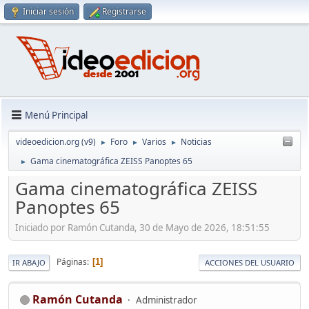
Iniciar sesión
Registrarse
Menú Principal
videoedicion.org (v9)
Foro
Varios
Noticias
►
►
►
Gama cinematográfica ZEISS Panoptes 65
►
Gama cinematográfica ZEISS
Panoptes 65
Iniciado por Ramón Cutanda, 30 de Mayo de 2026, 18:51:55
Páginas
1
IR ABAJO
ACCIONES DEL USUARIO
Ramón Cutanda
Administrador