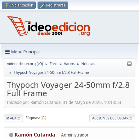
Iniciar sesión
Registrarse
Menú Principal
videoedicion.org (v9)
Foro
Varios
Noticias
►
►
►
Thypoch Voyager 24-50mm f/2.8 Full-Frame
►
Thypoch Voyager 24-50mm f/2.8
Full-Frame
Iniciado por Ramón Cutanda, 31 de Mayo de 2026, 10:13:53
Páginas
1
IR ABAJO
ACCIONES DEL USUARIO
Ramón Cutanda
Administrador