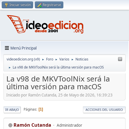
Iniciar sesión
Registrarse
Menú Principal
videoedicion.org (v9)
Foro
Varios
Noticias
►
►
►
La v98 de MKVToolNix será la última versión para macOS
►
La v98 de MKVToolNix será la
última versión para macOS
Iniciado por Ramón Cutanda, 25 de Mayo de 2026, 16:39:23
Páginas
1
IR ABAJO
ACCIONES DEL USUARIO
Ramón Cutanda
Administrador