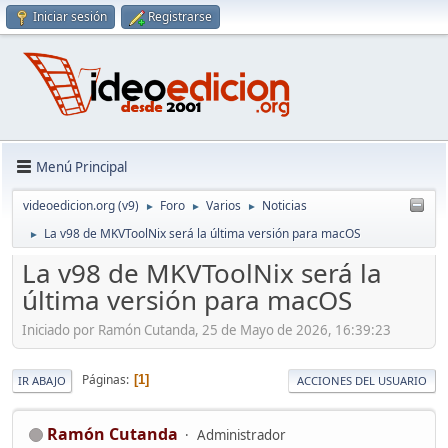
Iniciar sesión
Registrarse
Menú Principal
videoedicion.org (v9)
Foro
Varios
Noticias
►
►
►
La v98 de MKVToolNix será la última versión para macOS
►
La v98 de MKVToolNix será la
última versión para macOS
Iniciado por Ramón Cutanda, 25 de Mayo de 2026, 16:39:23
Páginas
1
IR ABAJO
ACCIONES DEL USUARIO
Ramón Cutanda
Administrador