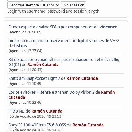
Login with username, password and session length
Duda respecto a salida SDI o por componentes
de
videonet
[
Ayer
a las 20:56:05]
mejor formato para conservar-editar digitalizaciones de VHS?
de
fistros
[
Ayer
a las 13:37:04]
Kit de accesorios magnéticos para grabación con el móvil 7Rig
G1(K1)
de
Ramón Cutanda
[
Ayer
a las 11:20:43]
ShiftCam SnapPocket Light 2
de
Ramón Cutanda
[
Ayer
a las 11:10:49]
Los televisores Hisense estrenan Dolby Vision 2
de
Ramón
Cutanda
[
Ayer
a las 10:22:46]
Filtro ND
de
Ramón Cutanda
[05 de Agosto de 2026, 19:23:53]
Sony FE 100-400mm F5.6-8 OSS
de
Ramón Cutanda
[05 de Agosto de 2026, 19:14:36]