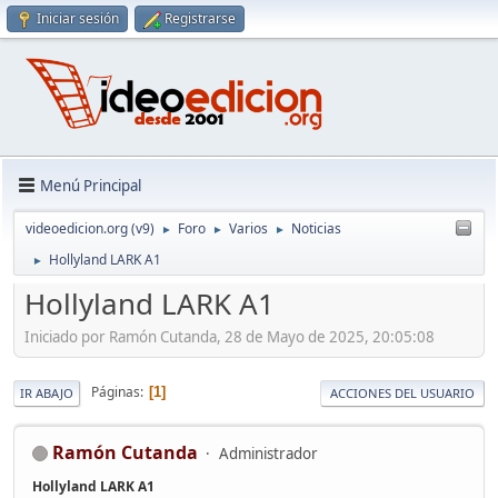
Iniciar sesión
Registrarse
Menú Principal
videoedicion.org (v9)
Foro
Varios
Noticias
►
►
►
Hollyland LARK A1
►
Hollyland LARK A1
Iniciado por Ramón Cutanda, 28 de Mayo de 2025, 20:05:08
Páginas
1
IR ABAJO
ACCIONES DEL USUARIO
Ramón Cutanda
Administrador
Hollyland LARK A1