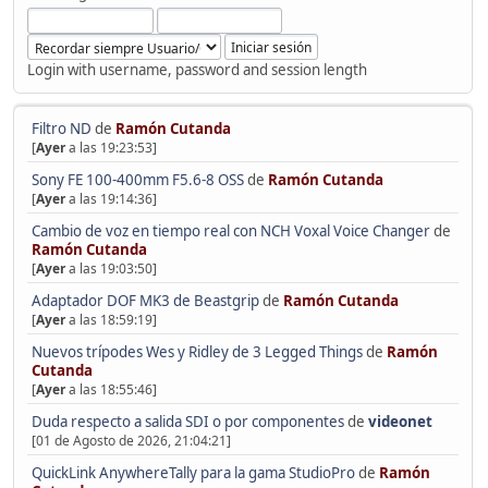
Login with username, password and session length
Filtro ND
de
Ramón Cutanda
[
Ayer
a las 19:23:53]
Sony FE 100-400mm F5.6-8 OSS
de
Ramón Cutanda
[
Ayer
a las 19:14:36]
Cambio de voz en tiempo real con NCH Voxal Voice Changer
de
Ramón Cutanda
[
Ayer
a las 19:03:50]
Adaptador DOF MK3 de Beastgrip
de
Ramón Cutanda
[
Ayer
a las 18:59:19]
Nuevos trípodes Wes y Ridley de 3 Legged Things
de
Ramón
Cutanda
[
Ayer
a las 18:55:46]
Duda respecto a salida SDI o por componentes
de
videonet
[01 de Agosto de 2026, 21:04:21]
QuickLink AnywhereTally para la gama StudioPro
de
Ramón