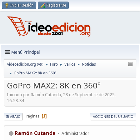
Iniciar sesión
Registrarse
Menú Principal
videoedicion.org (v9)
Foro
Varios
Noticias
►
►
►
GoPro MAX2: 8K en 360º
►
GoPro MAX2: 8K en 360º
Iniciado por Ramón Cutanda, 23 de Septiembre de 2025,
16:53:34
Páginas
1
IR ABAJO
ACCIONES DEL USUARIO
Ramón Cutanda
Administrador