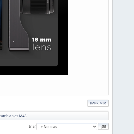
IMPRIMIR
rcambiables M43
Ir a