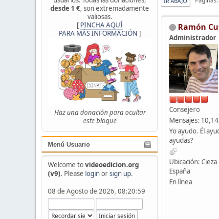
Páginas
IR ABAJO
desde 1 €
, son extremadamente
valiosas.
[
PINCHA AQUÍ
Ramón Cu
PARA MÁS INFORMACIÓN
]
Administrador
Consejero
Haz una donación para ocultar
Mensajes: 10,1
este bloque
Yo ayudo. Él ayu
ayudas?
Menú Usuario
Ubicación: Cieza 
Welcome to
videoedicion.org
España
(v9)
. Please
login
or
sign up
.
En línea
08 de Agosto de 2026, 08:20:59