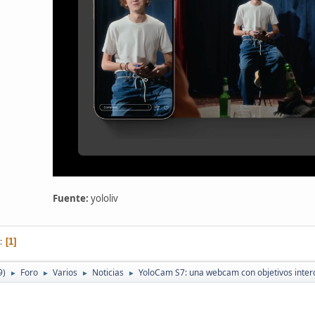
Fuente:
yololiv
1
9)
Foro
Varios
Noticias
YoloCam S7: una webcam con objetivos inte
►
►
►
►