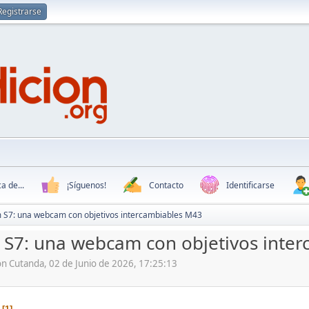
Registrarse
a de...
¡Síguenos!
Contacto
Identificarse
 S7: una webcam con objetivos intercambiables M43
S7: una webcam con objetivos inte
ón Cutanda, 02 de Junio de 2026, 17:25:13