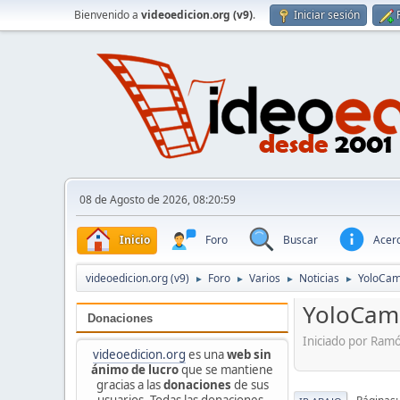
Bienvenido a
videoedicion.org (v9)
.
Iniciar sesión
08 de Agosto de 2026, 08:20:59
Inicio
Foro
Buscar
Acerc
videoedicion.org (v9)
Foro
Varios
Noticias
YoloCam
►
►
►
►
YoloCam 
Donaciones
Iniciado por Ram
videoedicion.org
es una
web sin
ánimo de lucro
que se mantiene
gracias a las
donaciones
de sus
usuarios. Todas las donaciones,