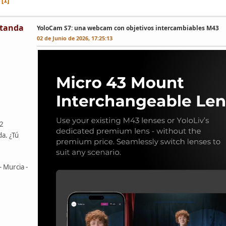
1
tanda
YoloCam S7: una webcam con objetivos intercambiables M43
02 de Junio de 2026, 17:25:13
42
da. ¿Tú
- Murcia -