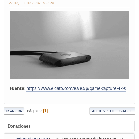
22 de Julio de 2025, 16:02:38
Fuente:
https://www.elgato.com/es/es/p/game-capture-4k-s
Páginas
1
IR ARRIBA
ACCIONES DEL USUARIO
Donaciones
videoedicion.org
es una
web sin ánimo de lucro
que se