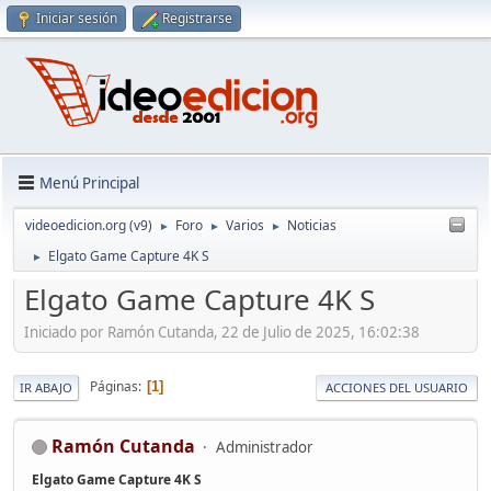
Iniciar sesión
Registrarse
Menú Principal
videoedicion.org (v9)
Foro
Varios
Noticias
►
►
►
Elgato Game Capture 4K S
►
Elgato Game Capture 4K S
Iniciado por Ramón Cutanda, 22 de Julio de 2025, 16:02:38
Páginas
1
IR ABAJO
ACCIONES DEL USUARIO
Ramón Cutanda
Administrador
Elgato Game Capture 4K S