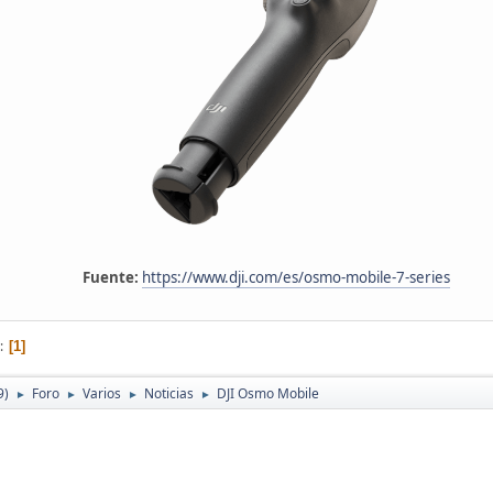
Fuente:
https://www.dji.com/es/osmo-mobile-7-series
1
9)
Foro
Varios
Noticias
DJI Osmo Mobile
►
►
►
►