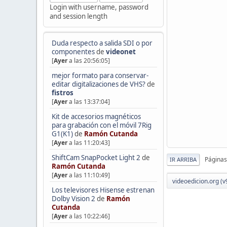
Login with username, password
and session length
Duda respecto a salida SDI o por
componentes
de
videonet
[
Ayer
a las 20:56:05]
mejor formato para conservar-
editar digitalizaciones de VHS?
de
fistros
[
Ayer
a las 13:37:04]
Kit de accesorios magnéticos
para grabación con el móvil 7Rig
G1(K1)
de
Ramón Cutanda
[
Ayer
a las 11:20:43]
ShiftCam SnapPocket Light 2
de
Páginas
IR ARRIBA
Ramón Cutanda
[
Ayer
a las 11:10:49]
videoedicion.org (v
Los televisores Hisense estrenan
Dolby Vision 2
de
Ramón
Cutanda
[
Ayer
a las 10:22:46]