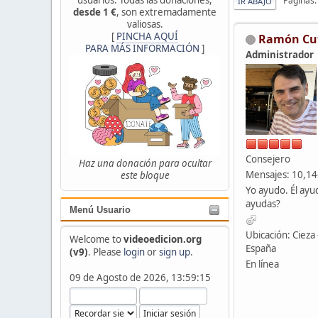
Páginas
IR ABAJO
desde 1 €
, son extremadamente
valiosas.
[
PINCHA AQUÍ
Ramón Cu
PARA MÁS INFORMACIÓN
]
Administrador
Consejero
Haz una donación para ocultar
Mensajes: 10,1
este bloque
Yo ayudo. Él ayu
ayudas?
Menú Usuario
Ubicación: Cieza 
Welcome to
videoedicion.org
España
(v9)
. Please
login
or
sign up
.
En línea
09 de Agosto de 2026, 13:59:15