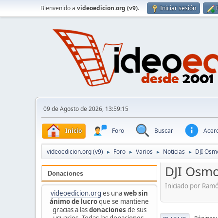
Bienvenido a
videoedicion.org (v9)
.
Iniciar sesión
09 de Agosto de 2026, 13:59:15
Inicio
Foro
Buscar
Acerc
videoedicion.org (v9)
Foro
Varios
Noticias
DJI Osm
►
►
►
►
DJI Osm
Donaciones
Iniciado por Ram
videoedicion.org
es una
web sin
ánimo de lucro
que se mantiene
gracias a las
donaciones
de sus
usuarios. Todas las donaciones,