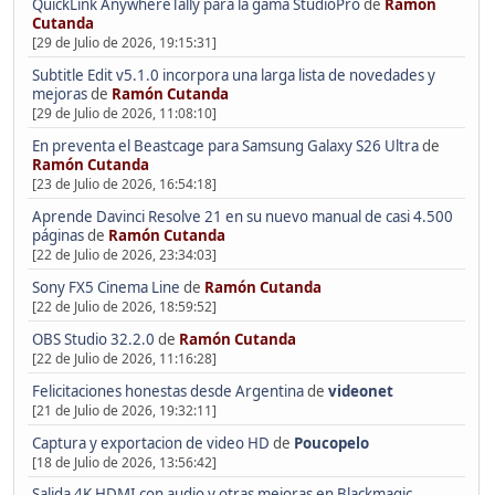
QuickLink AnywhereTally para la gama StudioPro
de
Ramón
Cutanda
[29 de Julio de 2026, 19:15:31]
Subtitle Edit v5.1.0 incorpora una larga lista de novedades y
mejoras
de
Ramón Cutanda
[29 de Julio de 2026, 11:08:10]
En preventa el Beastcage para Samsung Galaxy S26 Ultra
de
Ramón Cutanda
[23 de Julio de 2026, 16:54:18]
Aprende Davinci Resolve 21 en su nuevo manual de casi 4.500
páginas
de
Ramón Cutanda
[22 de Julio de 2026, 23:34:03]
Sony FX5 Cinema Line
de
Ramón Cutanda
[22 de Julio de 2026, 18:59:52]
OBS Studio 32.2.0
de
Ramón Cutanda
[22 de Julio de 2026, 11:16:28]
Felicitaciones honestas desde Argentina
de
videonet
[21 de Julio de 2026, 19:32:11]
Captura y exportacion de video HD
de
Poucopelo
[18 de Julio de 2026, 13:56:42]
Salida 4K HDMI con audio y otras mejoras en Blackmagic