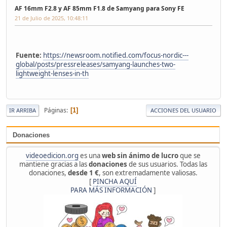
AF 16mm F2.8 y AF 85mm F1.8 de Samyang para Sony FE
21 de Julio de 2025, 10:48:11
Fuente:
https://newsroom.notified.com/focus-nordic---
global/posts/pressreleases/samyang-launches-two-
lightweight-lenses-in-th
Páginas
1
IR ARRIBA
ACCIONES DEL USUARIO
Donaciones
videoedicion.org
es una
web sin ánimo de lucro
que se
mantiene gracias a las
donaciones
de sus usuarios. Todas las
donaciones,
desde 1 €
, son extremadamente valiosas.
[
PINCHA AQUÍ
PARA MÁS INFORMACIÓN
]