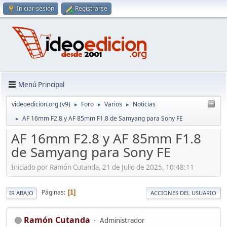
Iniciar sesión
Registrarse
Menú Principal
videoedicion.org (v9)
Foro
Varios
Noticias
►
►
►
AF 16mm F2.8 y AF 85mm F1.8 de Samyang para Sony FE
►
AF 16mm F2.8 y AF 85mm F1.8
de Samyang para Sony FE
Iniciado por Ramón Cutanda, 21 de Julio de 2025, 10:48:11
Páginas
1
IR ABAJO
ACCIONES DEL USUARIO
Ramón Cutanda
Administrador