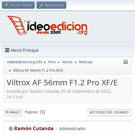
Iniciar sesión
Registrarse
Menú Principal
videoedicion.org (v9)
Foro
Varios
Noticias
►
►
►
Viltrox AF 56mm F1.2 Pro XF/E
►
Viltrox AF 56mm F1.2 Pro XF/E
Iniciado por Ramón Cutanda, 05 de Septiembre de 2025,
16:13:41
Páginas
1
IR ABAJO
ACCIONES DEL USUARIO
Ramón Cutanda
Administrador