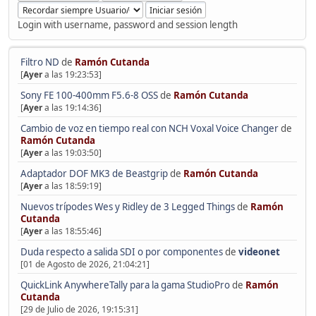
Login with username, password and session length
Filtro ND
de
Ramón Cutanda
[
Ayer
a las 19:23:53]
Sony FE 100-400mm F5.6-8 OSS
de
Ramón Cutanda
[
Ayer
a las 19:14:36]
Cambio de voz en tiempo real con NCH Voxal Voice Changer
de
Ramón Cutanda
[
Ayer
a las 19:03:50]
Adaptador DOF MK3 de Beastgrip
de
Ramón Cutanda
[
Ayer
a las 18:59:19]
Nuevos trípodes Wes y Ridley de 3 Legged Things
de
Ramón
Cutanda
[
Ayer
a las 18:55:46]
Duda respecto a salida SDI o por componentes
de
videonet
[01 de Agosto de 2026, 21:04:21]
QuickLink AnywhereTally para la gama StudioPro
de
Ramón
Cutanda
[29 de Julio de 2026, 19:15:31]