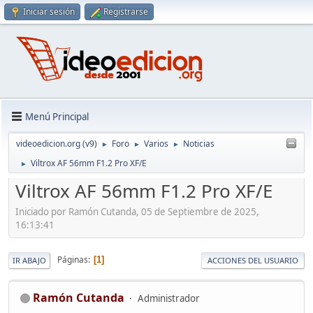
Iniciar sesión
Registrarse
Menú Principal
videoedicion.org (v9)
Foro
Varios
Noticias
►
►
►
Viltrox AF 56mm F1.2 Pro XF/E
►
Viltrox AF 56mm F1.2 Pro XF/E
Iniciado por Ramón Cutanda, 05 de Septiembre de 2025,
16:13:41
Páginas
1
IR ABAJO
ACCIONES DEL USUARIO
Ramón Cutanda
Administrador