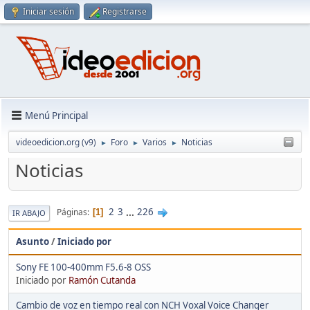
Iniciar sesión
Registrarse
Menú Principal
videoedicion.org (v9)
Foro
Varios
Noticias
►
►
►
Noticias
2
3
...
226
Páginas
1
IR ABAJO
Asunto
/
Iniciado por
Sony FE 100-400mm F5.6-8 OSS
Iniciado por
Ramón Cutanda
Cambio de voz en tiempo real con NCH Voxal Voice Changer