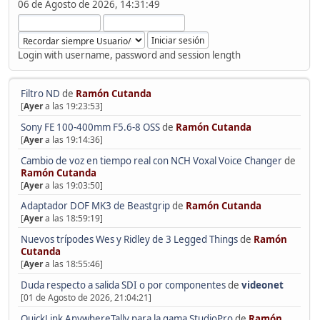
06 de Agosto de 2026, 14:31:49
Login with username, password and session length
Filtro ND
de
Ramón Cutanda
[
Ayer
a las 19:23:53]
Sony FE 100-400mm F5.6-8 OSS
de
Ramón Cutanda
[
Ayer
a las 19:14:36]
Cambio de voz en tiempo real con NCH Voxal Voice Changer
de
Ramón Cutanda
[
Ayer
a las 19:03:50]
Adaptador DOF MK3 de Beastgrip
de
Ramón Cutanda
[
Ayer
a las 18:59:19]
Nuevos trípodes Wes y Ridley de 3 Legged Things
de
Ramón
Cutanda
[
Ayer
a las 18:55:46]
Duda respecto a salida SDI o por componentes
de
videonet
[01 de Agosto de 2026, 21:04:21]
QuickLink AnywhereTally para la gama StudioPro
de
Ramón