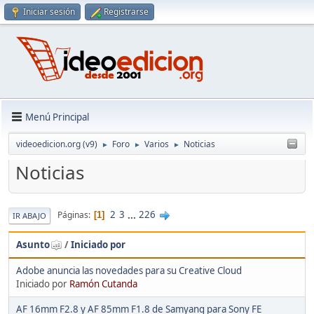
Iniciar sesión
Registrarse
Menú Principal
videoedicion.org (v9)
Foro
Varios
Noticias
►
►
►
Noticias
2
3
...
226
Páginas
1
IR ABAJO
Asunto
/
Iniciado por
Adobe anuncia las novedades para su Creative Cloud
Iniciado por
Ramón Cutanda
AF 16mm F2.8 y AF 85mm F1.8 de Samyang para Sony FE