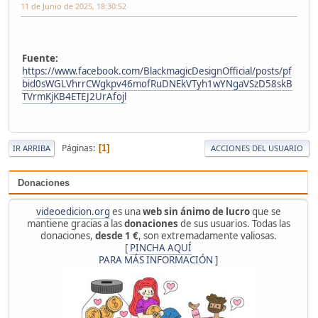
11 de Junio de 2025, 18:30:52
Fuente:
https://www.facebook.com/BlackmagicDesignOfficial/posts/pf
bid0sWGLVhrrCWgkpv46mofRuDNEkVTyh1wYNgaVSzD58skB
TVrmKjKB4ETEJ2UrAfojl
Páginas
1
IR ARRIBA
ACCIONES DEL USUARIO
Donaciones
videoedicion.org
es una
web sin ánimo de lucro
que se
mantiene gracias a las
donaciones
de sus usuarios. Todas las
donaciones,
desde 1 €
, son extremadamente valiosas.
[
PINCHA AQUÍ
PARA MÁS INFORMACIÓN
]