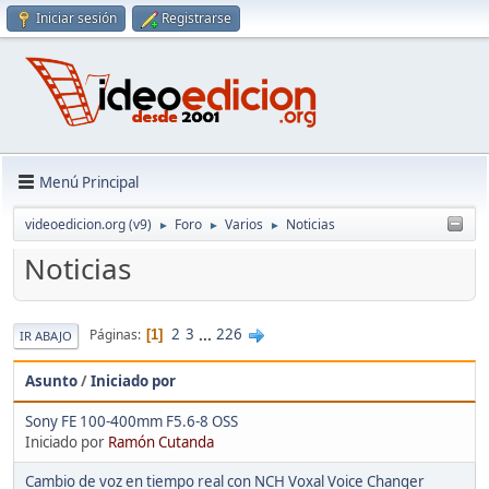
Iniciar sesión
Registrarse
Menú Principal
videoedicion.org (v9)
Foro
Varios
Noticias
►
►
►
Noticias
2
3
...
226
Páginas
1
IR ABAJO
Asunto
/
Iniciado por
Sony FE 100-400mm F5.6-8 OSS
Iniciado por
Ramón Cutanda
Cambio de voz en tiempo real con NCH Voxal Voice Changer