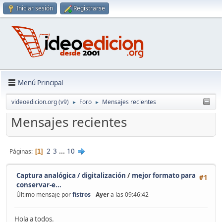
Iniciar sesión
Registrarse
Menú Principal
videoedicion.org (v9)
Foro
Mensajes recientes
►
►
Mensajes recientes
2
3
...
10
Páginas
1
Captura analógica / digitalización
/
mejor formato para
#1
conservar-e...
Último mensaje por
fistros
-
Ayer
a las 09:46:42
Hola a todos.