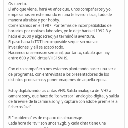
Os cuento.
El año que viene, hará 40 años que, unos compañeros y yo,
empezamos en este mundo en una television local, todo de
manera altruista y por hobby.
Comenzamos en el 1987. Por temas de incompatibilidad de
horarios por motivos laborales, yo lo deje hacia el 1992-3 y
hacia el 2000 y algo (creo) ya terminó la aventura.
El paso hacia la TDT hizo imposible seguir sin nuevas
inversiones, y alli se acabó todo.
Haciamos una emision semanal, por tanto, calculo que hay
entre 600 y 700 cintas VHS i SVHS.
Con otro compañero nos estamos planteando hacer una serie
de programas, con entrevistas a los presentadores de los
distintos programas y poner imagenes de aquella epoca.
Estoy digitalizando las cintas VHS. Salida analogica del VHS a
camara sony, que hace de "conversor" analogico-digital, y salida
de firewire de la camara sony, y captura con adobe premiere a
ficheros "avi".
El "problema" es de espacio de almacenaje.
Cada hora de "avi" son unos 12gb, y cada cinta tiene una