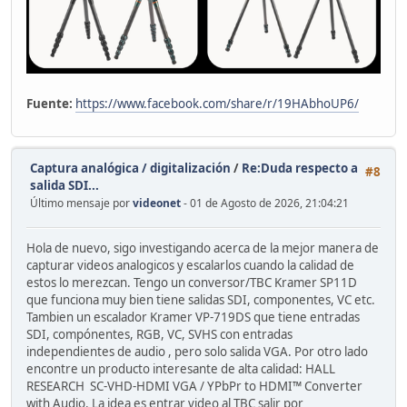
Fuente:
https://www.facebook.com/share/r/19HAbhoUP6/
Captura analógica / digitalización
/
Re:Duda respecto a
#8
salida SDI...
Último mensaje por
videonet
- 01 de Agosto de 2026, 21:04:21
Hola de nuevo, sigo investigando acerca de la mejor manera de
capturar videos analogicos y escalarlos cuando la calidad de
estos lo merezcan. Tengo un conversor/TBC Kramer SP11D
que funciona muy bien tiene salidas SDI, componentes, VC etc.
Tambien un escalador Kramer VP-719DS que tiene entradas
SDI, compónentes, RGB, VC, SVHS con entradas
independientes de audio , pero solo salida VGA. Por otro lado
encontre un producto interesante de alta calidad: HALL
RESEARCH SC-VHD-HDMI VGA / YPbPr to HDMI™ Converter
with Audio. La idea es entrar video al TBC salir por