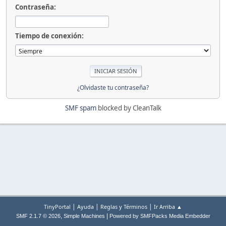
Contraseña:
Tiempo de conexión:
¿Olvidaste tu contraseña?
SMF spam
blocked by CleanTalk
|
|
|
TinyPortal
Ayuda
Reglas y Términos
Ir Arriba ▲
,
|
SMF 2.1.7 © 2026
Simple Machines
Powered by SMFPacks Media Embedder