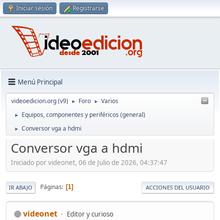
Iniciar sesión
Registrarse
Menú Principal
videoedicion.org (v9)
Foro
Varios
►
►
Equipos, componentes y periféricos (general)
►
Conversor vga a hdmi
►
Conversor vga a hdmi
Iniciado por videonet, 06 de Julio de 2026, 04:37:47
Páginas
1
IR ABAJO
ACCIONES DEL USUARIO
videonet
Editor y curioso