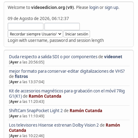
Welcome to
videoedicion.org (v9)
. Please
login
or
sign up
.
09 de Agosto de 2026, 06:12:37
Login with username, password and session length
Duda respecto a salida SDI o por componentes
de
videonet
[
Ayer
a las 20:56:05]
mejor formato para conservar-editar digitalizaciones de VHS?
de
fistros
[
Ayer
a las 13:37:04]
Kit de accesorios magnéticos para grabación con el móvil 7Rig
G1(K1)
de
Ramón Cutanda
[
Ayer
a las 11:20:43]
ShiftCam SnapPocket Light 2
de
Ramón Cutanda
[
Ayer
a las 11:10:49]
Los televisores Hisense estrenan Dolby Vision 2
de
Ramón
Cutanda
[
Ayer
a las 10:22:46]