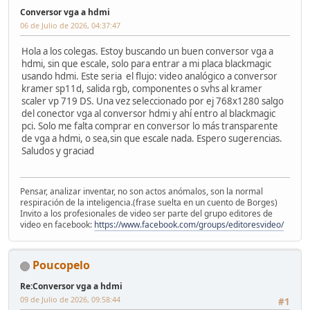
Conversor vga a hdmi
06 de Julio de 2026, 04:37:47
Hola a los colegas. Estoy buscando un buen conversor vga a
hdmi, sin que escale, solo para entrar a mi placa blackmagic
usando hdmi. Este seria el flujo: video analógico a conversor
kramer sp11d, salida rgb, componentes o svhs al kramer
scaler vp 719 DS. Una vez seleccionado por ej 768x1280 salgo
del conector vga al conversor hdmi y ahí entro al blackmagic
pci. Solo me falta comprar en conversor lo más transparente
de vga a hdmi, o sea,sin que escale nada. Espero sugerencias.
Saludos y graciad
Pensar, analizar inventar, no son actos anómalos, son la normal
respiración de la inteligencia.(frase suelta en un cuento de Borges)
Invito a los profesionales de video ser parte del grupo editores de
video en facebook:
https://www.facebook.com/groups/editoresvideo/
Poucopelo
Re:Conversor vga a hdmi
09 de Julio de 2026, 09:58:44
#1