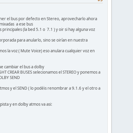
ner el bus por defecto en Stereo, aprovecharlo ahora
s mixadas a ese bus
rincipales (la bed 5.1 o 7.1 ) y oir si hay alguna voz
corporada para anularlo, sino se oirían en nuestra
mos la voz ( Mute Voice) eso anulara cualquier voz en
e cambiar el bus a dolby
IGHT CREAR BUSES selecionamos el STEREO y ponemos a
DOLBY SEND
atmos y el SEND ( lo podéis renombrar a 9.1.6 y el otro a
ista y en dolby atmos va asi: