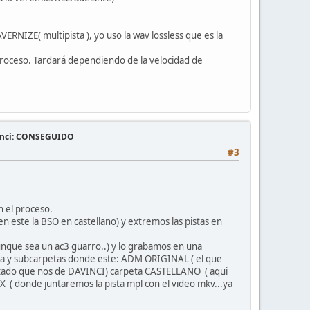
RNIZE( multipista ), yo uso la wav lossless que es la
roceso. Tardará dependiendo de la velocidad de
vinci: CONSEGUIDO
#3
n el proceso.
 este la BSO en castellano) y extremos las pistas en
unque sea un ac3 guarro..) y lo grabamos en una
cula y subcarpetas donde este: ADM ORIGINAL ( el que
ltado que nos de DAVINCI) carpeta CASTELLANO ( aqui
X ( donde juntaremos la pista mpl con el video mkv...ya