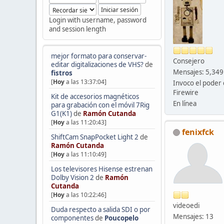
Login with username, password
and session length
mejor formato para conservar-
Consejero
editar digitalizaciones de VHS?
de
Mensajes: 5,349
fistros
[
Hoy
a las 13:37:04]
Invoco el poder 
Firewire
Kit de accesorios magnéticos
En línea
para grabación con el móvil 7Rig
G1(K1)
de
Ramón Cutanda
[
Hoy
a las 11:20:43]
fenixfck
ShiftCam SnapPocket Light 2
de
Ramón Cutanda
[
Hoy
a las 11:10:49]
Los televisores Hisense estrenan
Dolby Vision 2
de
Ramón
Cutanda
[
Hoy
a las 10:22:46]
videoedi
Duda respecto a salida SDI o por
Mensajes: 13
componentes
de
Poucopelo