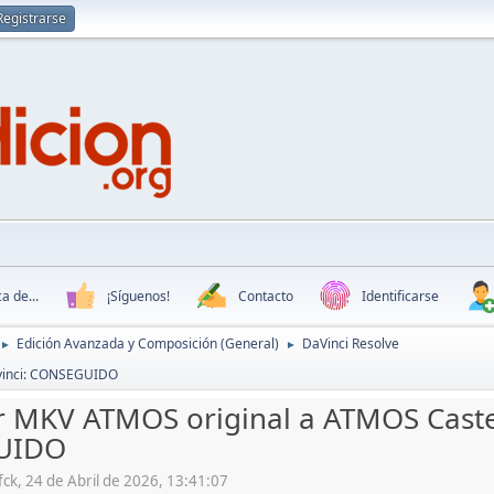
Registrarse
a de...
¡Síguenos!
Contacto
Identificarse
Edición Avanzada y Composición (General)
DaVinci Resolve
►
►
avinci: CONSEGUIDO
r MKV ATMOS original a ATMOS Caste
UIDO
xfck, 24 de Abril de 2026, 13:41:07