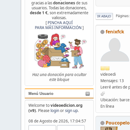
gracias a las
donaciones
de sus
usuarios. Todas las donaciones,
desde 1 €
, son extremadamente
Páginas
IR ABAJO
valiosas.
[
PINCHA AQUÍ
PARA MÁS INFORMACIÓN
]
fenixfck
videoedi
Haz una donación para ocultar
este bloque
Mensajes: 13
Leeré antes de 
Menú Usuario
Ubicación: barce
Welcome to
videoedicion.org
En línea
(v9)
. Please
login
or
sign up
.
08 de Agosto de 2026, 17:04:57
Poucopelo