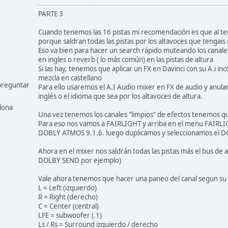
PARTE 3
Cuando tenemos las 16 pistas mi recomendación es que al te
porque saldran todas las pistas por los altavoces que tengai
Eso va bien para hacer un search rápido muteando los canales p
en ingles o reverb ( lo más común) en las pistas de altura
Si las hay, tenemos que aplicar un FX en Davinci con su A.i in
mezcla en castellano
preguntar
Para ello usaremos el A.I Audio mixer en FX de audio y anula
inglés o el idioma que sea por los altavoces de altura.
lona
Una vez tenemos los canales "limpios" de efectos tenemos qu
Para eso nos vamos a FAIRLIGHT y arriba en el menu FAIRL
DOBLY ATMOS 9.1.6. luego duplicamos y seleccionamos el 
Ahora en el mixer nos saldrán todas las pistas más el bus de 
DOLBY SEND por ejemplo)
Vale ahora tenemos que hacer una paneo del canal segun su p
L = Left (izquierdo)
R = Right (derecho)
C = Center (central)
LFE = subwoofer (.1)
Ls / Rs = Surround izquierdo / derecho