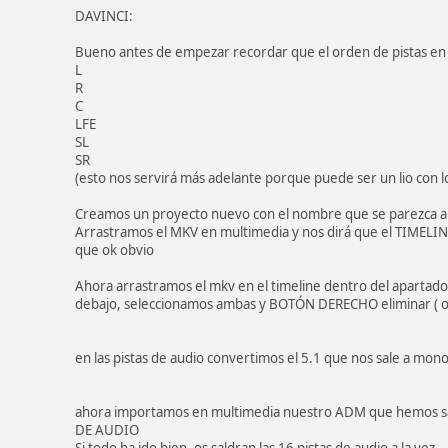
DAVINCI:
Bueno antes de empezar recordar que el orden de pistas en 
L
R
C
LFE
SL
SR
(esto nos servirá más adelante porque puede ser un lio con l
Creamos un proyecto nuevo con el nombre que se parezca a l
Arrastramos el MKV en multimedia y nos dirá que el TIMELINE
que ok obvio
Ahora arrastramos el mkv en el timeline dentro del apartado 
debajo, seleccionamos ambas y BOTÓN DERECHO eliminar ( ojo
en las pistas de audio convertimos el 5.1 que nos sale a mon
ahora importamos en multimedia nuestro ADM que hemos sac
DE AUDIO
Si todo ha ido bien, os saldran las 16 pistas de audio a la vez