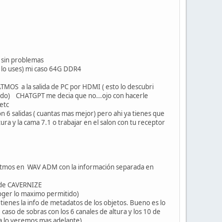
 sin problemas
 lo uses) mi caso 64G DDR4
TMOS a la salida de PC por HDMI ( esto lo descubri
ndo) CHATGPT me decia que no...ojo con hacerle
 etc
 6 salidas ( cuantas mas mejor) pero ahi ya tienes que
ura y la cama 7.1 o trabajar en el salon con tu receptor
 + atmos en WAV ADM con la información separada en
l de CAVERNIZE
coger lo maximo permitido)
tienes la info de metadatos de los objetos. Bueno es lo
caso de sobras con los 6 canales de altura y los 10 de
ya lo veremos mas adelante)