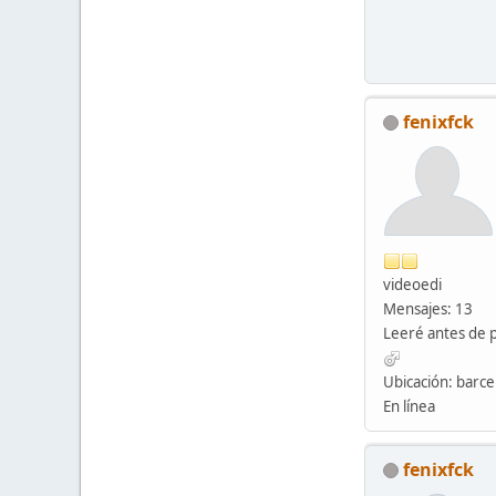
fenixfck
videoedi
Mensajes: 13
Leeré antes de 
Ubicación: barce
En línea
fenixfck