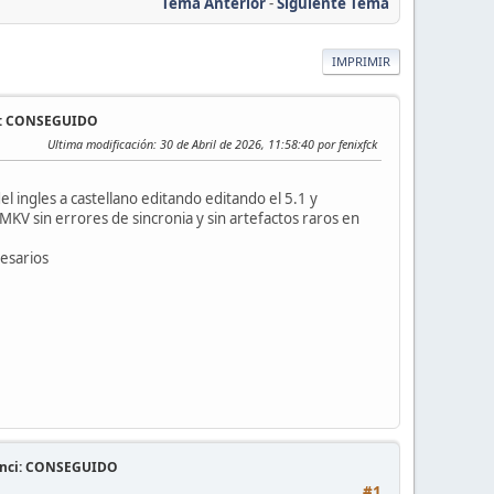
Tema Anterior
-
Siguiente Tema
IMPRIMIR
ci: CONSEGUIDO
Ultima modificación
: 30 de Abril de 2026, 11:58:40 por fenixfck
 ingles a castellano editando editando el 5.1 y
KV sin errores de sincronia y sin artefactos raros en
cesarios
vinci: CONSEGUIDO
#1