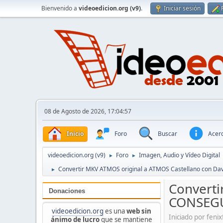
Bienvenido a
videoedicion.org (v9)
.
Iniciar sesión
08 de Agosto de 2026, 17:04:57
Inicio
Foro
Buscar
Acerc
videoedicion.org (v9)
Foro
Imagen, Audio y Vídeo Digital
►
►
Convertir MKV ATMOS original a ATMOS Castellano con D
►
Converti
Donaciones
CONSEG
videoedicion.org
es una
web sin
Iniciado por feni
ánimo de lucro
que se mantiene