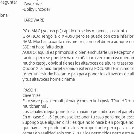
preguntar
-Cavernize
-Dolby Encoder
lona
HARDWARE
PC o MAC ( yo uso pc) rápido no se los minimos, los siento.
GRAFICA: Tengo la RTX 4090 pero se puede con otra inferior
RAM: Mucha ...cuanta más mejor ( como el dinero aunque no
SSD: ni hace falta decir
AUDIO: aqui si es primordial o bien enchufarle un Receptor A
tarde...pero se puede y va de coña para ver como va queda
mucho caso) , obvio si tienes los altavoces de altura traseros
Opción 2 la mia: Tarjeta sonido externa FOCUSRITE minimo con
tener un estudio bastante pro para poner los altavoces de alt
y tus altavoces home cinema
PASO 1:
Cavernize
Esto sirve para demultiplexar y convertir la pista TRue HD
multichannel .
Los canales mejor ponerlos al maximo permitido en el pane
En mi caso 9.1.6 ( puedes seleccionar tu caso pero mejor es
Supongo que alguien dirá : es que no lo hace bien porque no 
que hay ... en producción si lo veo importante pero para este 
cama ( en realidad solo son 7+1+2 los permitidos pero esto 