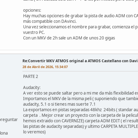
opciones:
Hay muchas opciones de grabar la pista de audio ADM con CAVE
más compatible con DAvinci.
Una vez seleccionamos el nombre para grabar, comienza el p
vuestro PC.
Con un MKV de 2h sale un ADM de unos 20 gigas
Re:Convertir MKV ATMOS original a ATMOS Castellano con Da
28 de Abril de 2026, 15:34:07
PARTE 2
Audacity:
A ver esto se puede saltar pero a mi me da más flexibilidad e
Importamos el MKV de la misma peli ( suponiendo que tambien
audacity, 5.1 o si tienes mas suerte 7.1
La exportamos en pistas separadas 48khz 24bits ( standar a
carpeta . Mejor crear un proyecto con la carpeta de la peli
preguntar
hemos extraido con CAVERNIZE) carpeta ADM EDIT ( el resu
las pistas de audacity separadas) y ultimo CARPETA MULTIPLE
lo veremos)
lona