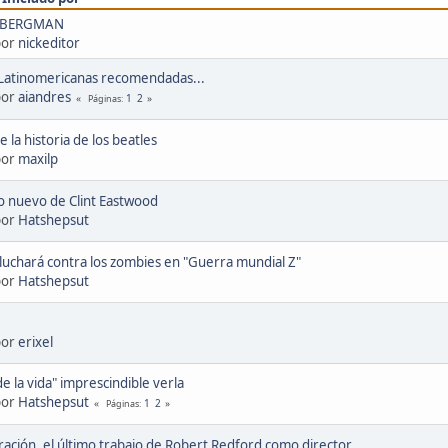
 BERGMAN
por
nickeditor
 Latinomericanas recomendadas...
por
aiandres
1
2
Páginas
e la historia de los beatles
por
maxilp
 lo nuevo de Clint Eastwood
por
Hatshepsut
 luchará contra los zombies en "Guerra mundial Z"
por
Hatshepsut
por
erixel
de la vida" imprescindible verla
por
Hatshepsut
1
2
Páginas
ración, el último trabajo de Robert Redford como director