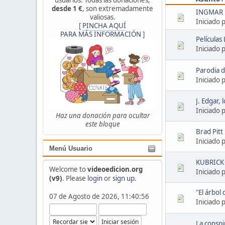
desde 1 €
, son extremadamente
INGMAR
valiosas.
Iniciado 
[
PINCHA AQUÍ
PARA MÁS INFORMACIÓN
]
Películas
Iniciado 
Parodia d
Iniciado 
J. Edgar,
Iniciado 
Haz una donación para ocultar
este bloque
Brad Pitt
Iniciado 
Menú Usuario
KUBRICK
Welcome to
videoedicion.org
Iniciado 
(v9)
. Please
login
or
sign up
.
"El árbol 
07 de Agosto de 2026, 11:40:56
Iniciado 
La conspi