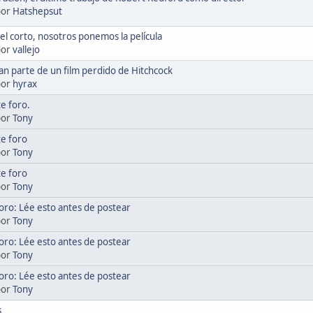
por
Hatshepsut
el corto, nosotros ponemos la película
por
vallejo
n parte de un film perdido de Hitchcock
por
hyrax
e foro.
por
Tony
te foro
por
Tony
te foro
por
Tony
oro: Lée esto antes de postear
por
Tony
oro: Lée esto antes de postear
por
Tony
oro: Lée esto antes de postear
por
Tony
s