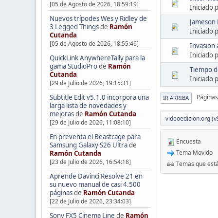
[05 de Agosto de 2026, 18:59:19]
Iniciado 
Nuevos trípodes Wes y Ridley de
Jameson 
3 Legged Things
de
Ramón
Iniciado 
Cutanda
[05 de Agosto de 2026, 18:55:46]
Invasion 
Iniciado 
QuickLink AnywhereTally para la
gama StudioPro
de
Ramón
Tiempo d
Cutanda
Iniciado 
[29 de Julio de 2026, 19:15:31]
Subtitle Edit v5.1.0 incorpora una
Páginas
IR ARRIBA
larga lista de novedades y
mejoras
de
Ramón Cutanda
videoedicion.org (v
[29 de Julio de 2026, 11:08:10]
En preventa el Beastcage para
Encuesta
Samsung Galaxy S26 Ultra
de
Tema Movido
Ramón Cutanda
[23 de Julio de 2026, 16:54:18]
Temas que está
Aprende Davinci Resolve 21 en
su nuevo manual de casi 4.500
páginas
de
Ramón Cutanda
[22 de Julio de 2026, 23:34:03]
Sony FX5 Cinema Line
de
Ramón