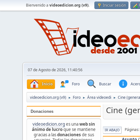
Bienvenido a
videoedicion.org (v9)
.
Iniciar sesión
07 de Agosto de 2026, 11:40:56
Inicio
Foro
Buscar
Acerc
videoedicion.org (v9)
Foro
Área videoedi
Cine (genera
►
►
►
Cine (ge
Donaciones
videoedicion.org
es una
web sin
ánimo de lucro
que se mantiene
Páginas
IR ABAJO
gracias a las
donaciones
de sus
Asunto
usuarios. Todas las donaciones,