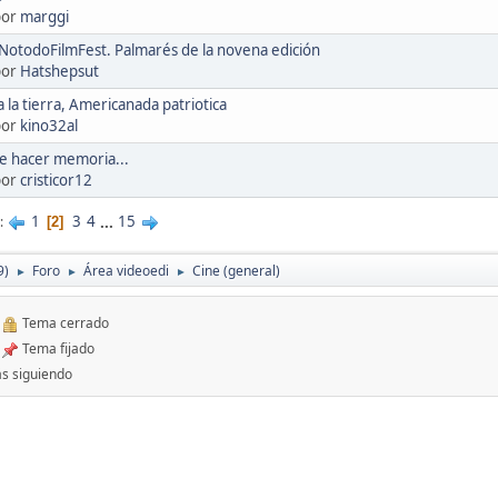
por
marggi
NotodoFilmFest. Palmarés de la novena edición
por
Hatshepsut
a la tierra, Americanada patriotica
por
kino32al
e hacer memoria...
por
cristicor12
1
3
4
...
15
2
9)
Foro
Área videoedi
Cine (general)
►
►
►
Tema cerrado
Tema fijado
s siguiendo