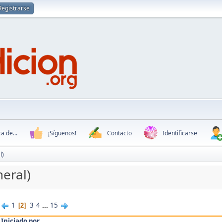
Registrarse
a de...
¡Síguenos!
Contacto
Identificarse
l)
neral)
1
3
4
...
15
2
/
Iniciado por