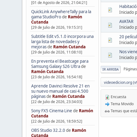
[01 de Agosto de 2026, 21:04:21]
Habitaci
QuickLink AnywhereTally para la
Iniciado 
gama StudioPro
de
Ramón
AVATAR
Cutanda
Iniciado 
[29 de Julio de 2026, 19:15:31]
Subtitle Edit v5.1.0 incorpora una
20 pelícu
larga lista de novedades y
Iniciado 
mejoras
de
Ramón Cutanda
Nos viene
[29 de Julio de 2026, 11:08:10]
Iniciado 
En preventa el Beastcage para
Samsung Galaxy S26 Ultra
de
Páginas
IR ARRIBA
Ramón Cutanda
[23 de Julio de 2026, 16:54:18]
videoedicion.org (v
Aprende Davinci Resolve 21 en
su nuevo manual de casi 4.500
páginas
de
Ramón Cutanda
Encuesta
[22 de Julio de 2026, 23:34:03]
Tema Movido
Sony FX5 Cinema Line
de
Ramón
Temas que está
Cutanda
[22 de Julio de 2026, 18:59:52]
OBS Studio 32.2.0
de
Ramón
Cutanda