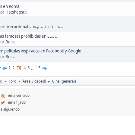
ón en Roma
por
Hatshepsut
por firecardenal
1
2
3
...
6
Páginas
las famosas prohibidas en EEUU.
por
Boira
n películas inspiradas en Facebook y Google
por
Boira
1
2
4
5
...
15
3
9)
Foro
Área videoedi
Cine (general)
►
►
►
Tema cerrado
Tema fijado
s siguiendo