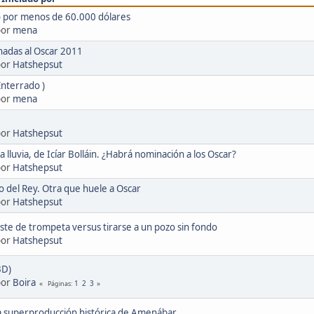
o por menos de 60.000 dólares
por
mena
nadas al Oscar 2011
por
Hatshepsut
Enterrado )
por
mena
por
Hatshepsut
a lluvia, de Icíar Bolláin. ¿Habrá nominación a los Oscar?
por
Hatshepsut
so del Rey. Otra que huele a Oscar
por
Hatshepsut
iste de trompeta versus tirarse a un pozo sin fondo
por
Hatshepsut
3D)
por
Boira
1
2
3
Páginas
la superproducción histórica de Amenábar