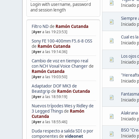
Login with username, password
Iniciado 
and session length
Siempre a
Iniciado 
Filtro ND
de
Ramón Cutanda
[
Ayer
a las 19:23:53]
Cual es l
Sony FE 100-400mm F5.6-8 OSS
Iniciado 
de
Ramón Cutanda
[
Ayer
a las 19:14:36]
Los ojos d
Cambio de voz en tiempo real
Iniciado 
con NCH Voxal Voice Changer
de
Ramón Cutanda
"Hereafte
[
Ayer
a las 19:03:50]
Iniciado 
Adaptador DOF MK3 de
Beastgrip
de
Ramón Cutanda
Fantasma
[
Ayer
a las 18:59:19]
Iniciado 
Nuevos trípodes Wes y Ridley de
3 Legged Things
de
Ramón
Alakrana 
Cutanda
Iniciado 
[
Ayer
a las 18:55:46]
BSO "Cre
Duda respecto a salida SDI o por
Iniciado 
componentes
de
videonet