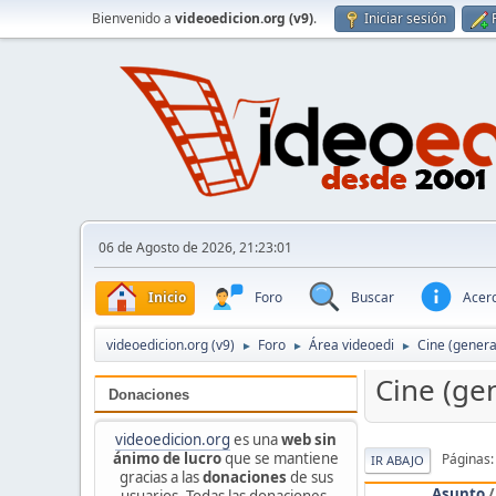
Bienvenido a
videoedicion.org (v9)
.
Iniciar sesión
06 de Agosto de 2026, 21:23:01
Inicio
Foro
Buscar
Acerc
videoedicion.org (v9)
Foro
Área videoedi
Cine (genera
►
►
►
Cine (ge
Donaciones
videoedicion.org
es una
web sin
ánimo de lucro
que se mantiene
Páginas
IR ABAJO
gracias a las
donaciones
de sus
Asunto
usuarios. Todas las donaciones,