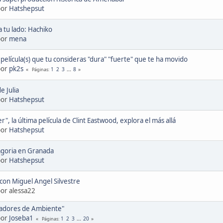
por
Hatshepsut
 tu lado: Hachiko
por
mena
a película(s) que tu consideras "dura" "fuerte" que te ha movido
por
pk2s
1
2
3
...
8
Páginas
e Julia
por
Hatshepsut
r", la última película de Clint Eastwood, explora el más allá
por
Hatshepsut
goria en Granada
por
Hatshepsut
con Miguel Angel Silvestre
por alessa22
adores de Ambiente"
por
Joseba1
1
2
3
...
20
Páginas