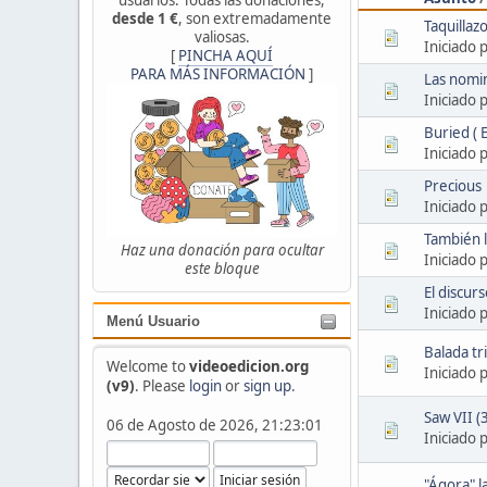
desde 1 €
, son extremadamente
Taquillaz
valiosas.
Iniciado 
[
PINCHA AQUÍ
PARA MÁS INFORMACIÓN
]
Las nomi
Iniciado 
Buried ( 
Iniciado 
Precious
Iniciado 
También l
Haz una donación para ocultar
Iniciado 
este bloque
El discur
Iniciado 
Menú Usuario
Balada tr
Welcome to
videoedicion.org
Iniciado 
(v9)
. Please
login
or
sign up
.
Saw VII (
06 de Agosto de 2026, 21:23:01
Iniciado 
"Ágora" 