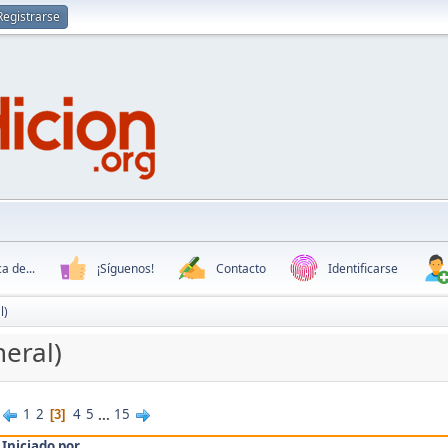
Registrarse
a de...
¡Síguenos!
Contacto
Identificarse
l)
neral)
1
2
4
5
...
15
3
/
Iniciado por