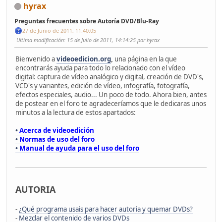
hyrax
Preguntas frecuentes sobre Autoría DVD/Blu-Ray
27 de Junio de 2011, 11:40:05
Ultima modificación
: 15 de Julio de 2011, 14:14:25 por hyrax
Bienvenido a
videoedicion.org
,
una página en la que
encontrarás ayuda para todo lo relacionado con el vídeo
digital: captura de vídeo analógico y digital, creación de DVD's,
VCD's y variantes, edición de vídeo, infografía, fotografía,
efectos especiales, audio... Un poco de todo. Ahora bien, antes
de postear en el foro te agradeceríamos que le dedicaras unos
minutos a la lectura de estos apartados:
•
Acerca de videoedición
•
Normas de uso del foro
•
Manual de ayuda para el uso del foro
AUTORIA
-
¿Qué programa usais para hacer autoria y quemar DVDs?
-
Mezclar el contenido de varios DVDs