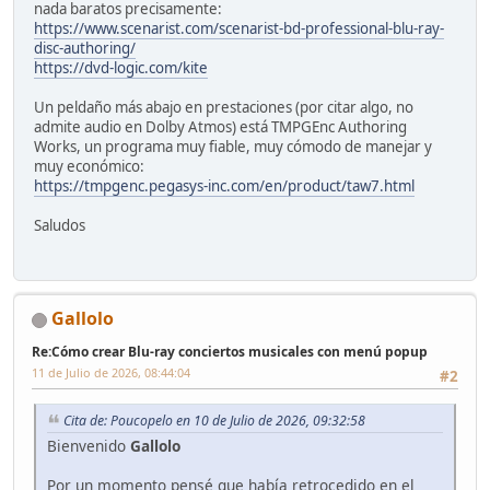
nada baratos precisamente:
https://www.scenarist.com/scenarist-bd-professional-blu-ray-
disc-authoring/
https://dvd-logic.com/kite
Un peldaño más abajo en prestaciones (por citar algo, no
admite audio en Dolby Atmos) está TMPGEnc Authoring
Works, un programa muy fiable, muy cómodo de manejar y
muy económico:
https://tmpgenc.pegasys-inc.com/en/product/taw7.html
Saludos
Gallolo
Re:Cómo crear Blu-ray conciertos musicales con menú popup
11 de Julio de 2026, 08:44:04
#2
Cita de: Poucopelo en 10 de Julio de 2026, 09:32:58
Bienvenido
Gallolo
Por un momento pensé que había retrocedido en el