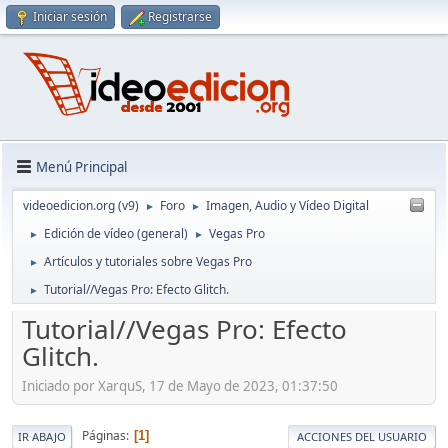
Iniciar sesión
Registrarse
Menú Principal
videoedicion.org (v9)
Foro
Imagen, Audio y Vídeo Digital
►
►
Edición de vídeo (general)
Vegas Pro
►
►
Artículos y tutoriales sobre Vegas Pro
►
Tutorial//Vegas Pro: Efecto Glitch.
►
Tutorial//Vegas Pro: Efecto
Glitch.
Iniciado por XarquS, 17 de Mayo de 2023, 01:37:50
Páginas
1
IR ABAJO
ACCIONES DEL USUARIO