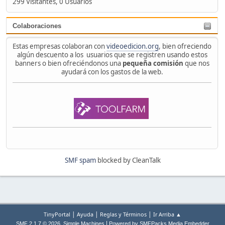
299 Visitantes, 0 Usuarios
Colaboraciones
Estas empresas colaboran con
videoedicion.org
, bien ofreciendo
algún descuento a los usuarios que se registren usando estos
banners o bien ofreciéndonos una
pequeña comisión
que nos
ayudará con los gastos de la web.
SMF spam
blocked by CleanTalk
|
|
|
TinyPortal
Ayuda
Reglas y Términos
Ir Arriba ▲
,
|
SMF 2.1.7 © 2026
Simple Machines
Powered by SMFPacks Media Embedder