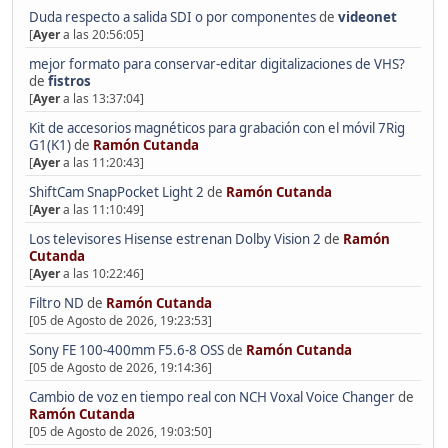
Duda respecto a salida SDI o por componentes
de
videonet
[
Ayer
a las 20:56:05]
mejor formato para conservar-editar digitalizaciones de VHS?
de
fistros
[
Ayer
a las 13:37:04]
Kit de accesorios magnéticos para grabación con el móvil 7Rig
G1(K1)
de
Ramón Cutanda
[
Ayer
a las 11:20:43]
ShiftCam SnapPocket Light 2
de
Ramón Cutanda
[
Ayer
a las 11:10:49]
Los televisores Hisense estrenan Dolby Vision 2
de
Ramón
Cutanda
[
Ayer
a las 10:22:46]
Filtro ND
de
Ramón Cutanda
[05 de Agosto de 2026, 19:23:53]
Sony FE 100-400mm F5.6-8 OSS
de
Ramón Cutanda
[05 de Agosto de 2026, 19:14:36]
Cambio de voz en tiempo real con NCH Voxal Voice Changer
de
Ramón Cutanda
[05 de Agosto de 2026, 19:03:50]