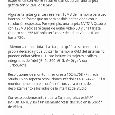
experiencia con HD, le recomendamos utilizar una tarjeta
gráfica con 512MB o 1024MB.
Algunas tarjetas gráficas reservan 16MB de memoria para uso
interno, de forma que no será posible editar vídeo con la
resolución esperada. Por ejemplo, una tarjeta NVIDIA Quadro
con 128MB sólo será capaz de editar vídeo SD y una tarjeta
Quadro con 256 MB sólo será capaz de editar vídeo HD de
hasta 720p.
- Memoria compartida – Las tarjetas gráficas sin memoria
propia dedicada y que utilizan la memoria RAM del sistema no
pueden editar vídeo HD. Esto incluye las tarjetas gráficas
integradas de Intel (i845, i860, i915, i940) y nVidia
TurboCache.
Resoluciones de monitor inferiores a 1024x768 - Pinnacle
Studio 15 no soporta resoluciones inferiores a 1024x768. Si su
monitor tiene una resolución inferior, verá barras de
desplazamiento a los lados de la interfaz de Studio.
Con esto podemos intuir que la Tarjeta gráfica es MUY
IMPORTANTE y será un elemento "casi" decisivo en la Edición
de Vídeo.