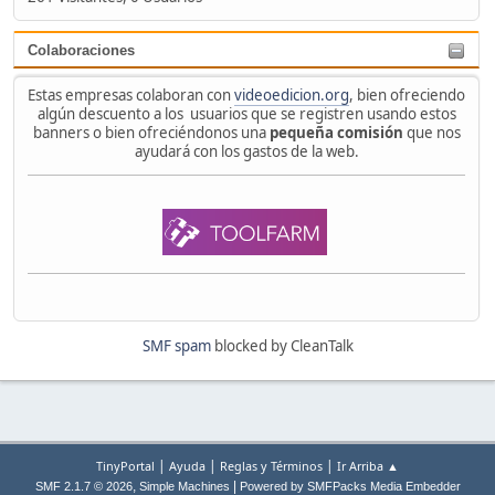
Colaboraciones
Estas empresas colaboran con
videoedicion.org
, bien ofreciendo
algún descuento a los usuarios que se registren usando estos
banners o bien ofreciéndonos una
pequeña comisión
que nos
ayudará con los gastos de la web.
SMF spam
blocked by CleanTalk
|
|
|
TinyPortal
Ayuda
Reglas y Términos
Ir Arriba ▲
,
|
SMF 2.1.7 © 2026
Simple Machines
Powered by SMFPacks Media Embedder