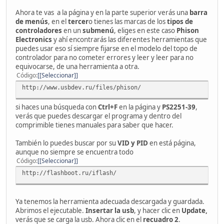
Ahora te vas a la página y en la parte superior verás una
barra
de menús
, en el
tercer
o tienes las marcas de los
tipos de
controladores
en un
submenú
, eliges en este caso
Phison
Electronics
y ahí encontrarás las diferentes herramientas que
puedes usar eso sí siempre fijarse en el modelo del topo de
controlador para no cometer errores y leer y leer para no
equivocarse, de una herramienta a otra.
Código
[Seleccionar]
http://www.usbdev.ru/files/phison/
si haces una búsqueda con
Ctrl+F
en la página y
PS2251-39
,
verás que puedes descargar el programa y dentro del
comprimible tienes manuales para saber que hacer.
También lo puedes buscar por su
VID y PID
en está página,
aunque no siempre se encuentra todo
Código
[Seleccionar]
http://flashboot.ru/iflash/
Ya tenemos la herramienta adecuada descargada y guardada.
Abrimos el ejecutable.
Insertar la usb
, y hacer clic en
Update,
verás que se carga la usb. Ahora clic en el
recuadro 2
.