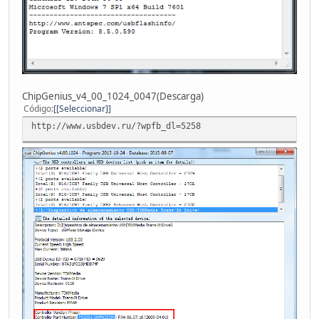
ChipGenius_v4_00_1024_0047(Descarga)
Código
[Seleccionar]
http://www.usbdev.ru/?wpfb_dl=5258