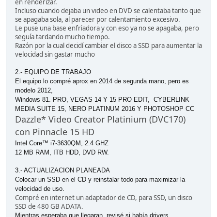
en renderizar.
Incluso cuando dejaba un video en DVD se calentaba tanto que
se apagaba sola, al parecer por calentamiento excesivo.
Le puse una base enfriadora y con eso ya no se apagaba, pero
seguía tardando mucho tiempo.
Razón por la cual decidí cambiar el disco a SSD para aumentar la
velocidad sin gastar mucho
2.- EQUIPO DE TRABAJO
El equipo lo compré aprox en 2014 de segunda mano, pero es
modelo 2012,
Windows 81. PRO, VEGAS 14 Y 15 PRO EDIT, CYBERLINK
MEDIA SUITE 15, NERO PLATINUM 2016 Y PHOTOSHOP CC
Dazzle* Video Creator Platinium (DVC170)
con Pinnacle 15 HD
Intel
Core™ i7-3630QM, 2.4 GHZ
12 MB RAM, ITB HDD, DVD RW.
3.- ACTUALIZACION PLANEADA
Colocar un SSD en el CD y reinstalar todo para maximizar la
velocidad de uso.
Compré en internet un adaptador de CD, para SSD, un disco
SSD de 480 GB ADATA.
Mientras esperaba que llegaran, revisé si había drivers