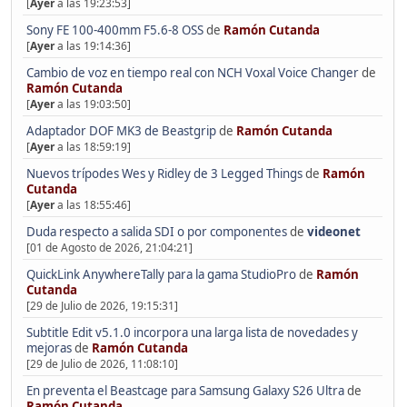
[
Ayer
a las 19:23:53]
Sony FE 100-400mm F5.6-8 OSS
de
Ramón Cutanda
[
Ayer
a las 19:14:36]
Cambio de voz en tiempo real con NCH Voxal Voice Changer
de
Ramón Cutanda
[
Ayer
a las 19:03:50]
Adaptador DOF MK3 de Beastgrip
de
Ramón Cutanda
[
Ayer
a las 18:59:19]
Nuevos trípodes Wes y Ridley de 3 Legged Things
de
Ramón
Cutanda
[
Ayer
a las 18:55:46]
Duda respecto a salida SDI o por componentes
de
videonet
[01 de Agosto de 2026, 21:04:21]
QuickLink AnywhereTally para la gama StudioPro
de
Ramón
Cutanda
[29 de Julio de 2026, 19:15:31]
Subtitle Edit v5.1.0 incorpora una larga lista de novedades y
mejoras
de
Ramón Cutanda
[29 de Julio de 2026, 11:08:10]
En preventa el Beastcage para Samsung Galaxy S26 Ultra
de
Ramón Cutanda