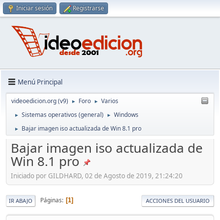
Iniciar sesión
Registrarse
Menú Principal
videoedicion.org (v9)
Foro
Varios
►
►
Sistemas operativos (general)
Windows
►
►
Bajar imagen iso actualizada de Win 8.1 pro
►
Bajar imagen iso actualizada de
Win 8.1 pro
Iniciado por GILDHARD, 02 de Agosto de 2019, 21:24:20
Páginas
1
IR ABAJO
ACCIONES DEL USUARIO