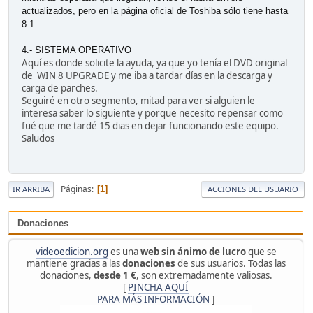
actualizados, pero en la página oficial de Toshiba sólo tiene hasta
8.1
4.- SISTEMA OPERATIVO
Aquí es donde solicite la ayuda, ya que yo tenía el DVD original
de WIN 8 UPGRADE y me iba a tardar días en la descarga y
carga de parches.
Seguiré en otro segmento, mitad para ver si alguien le
interesa saber lo siguiente y porque necesito repensar como
fué que me tardé 15 dias en dejar funcionando este equipo.
Saludos
Páginas
1
IR ARRIBA
ACCIONES DEL USUARIO
Donaciones
videoedicion.org
es una
web sin ánimo de lucro
que se
mantiene gracias a las
donaciones
de sus usuarios. Todas las
donaciones,
desde 1 €
, son extremadamente valiosas.
[
PINCHA AQUÍ
PARA MÁS INFORMACIÓN
]