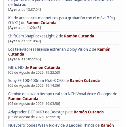
de
fistros
[
Ayer
a las 13:37:04]
Kit de accesorios magnéticos para grabación con el móvil 7Rig
G1(K1)
de
Ramón Cutanda
[
Ayer
a las 11:20:43]
ShiftCam SnapPocket Light 2
de
Ramón Cutanda
[
Ayer
a las 11:10:49]
Los televisores Hisense estrenan Dolby Vision 2
de
Ramón
Cutanda
[
Ayer
a las 10:22:46]
Filtro ND
de
Ramón Cutanda
[05 de Agosto de 2026, 19:23:53]
Sony FE 100-400mm F5.6-8 OSS
de
Ramón Cutanda
[05 de Agosto de 2026, 19:14:36]
Cambio de voz en tiempo real con NCH Voxal Voice Changer
de
Ramón Cutanda
[05 de Agosto de 2026, 19:03:50]
Adaptador DOF MK3 de Beastgrip
de
Ramón Cutanda
[05 de Agosto de 2026, 18:59:19]
Nuevos trípodes Wes y Ridley de 3 Legged Things
de
Ramón