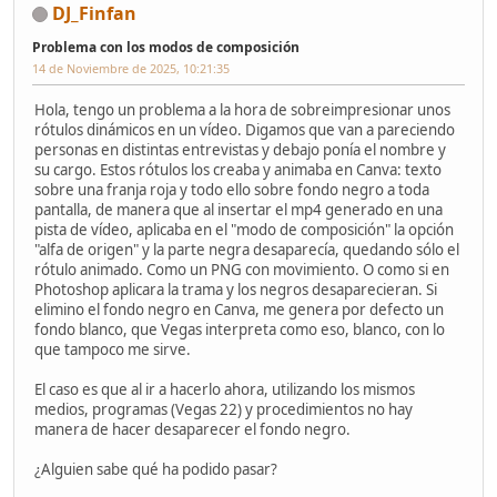
DJ_Finfan
Problema con los modos de composición
14 de Noviembre de 2025, 10:21:35
Hola, tengo un problema a la hora de sobreimpresionar unos
rótulos dinámicos en un vídeo. Digamos que van a pareciendo
personas en distintas entrevistas y debajo ponía el nombre y
su cargo. Estos rótulos los creaba y animaba en Canva: texto
sobre una franja roja y todo ello sobre fondo negro a toda
pantalla, de manera que al insertar el mp4 generado en una
pista de vídeo, aplicaba en el "modo de composición" la opción
"alfa de origen" y la parte negra desaparecía, quedando sólo el
rótulo animado. Como un PNG con movimiento. O como si en
Photoshop aplicara la trama y los negros desaparecieran. Si
elimino el fondo negro en Canva, me genera por defecto un
fondo blanco, que Vegas interpreta como eso, blanco, con lo
que tampoco me sirve.
El caso es que al ir a hacerlo ahora, utilizando los mismos
medios, programas (Vegas 22) y procedimientos no hay
manera de hacer desaparecer el fondo negro.
¿Alguien sabe qué ha podido pasar?