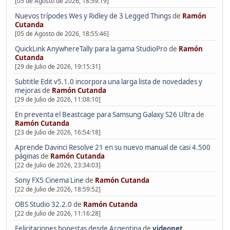
[05 de Agosto de 2026, 18:59:19]
Nuevos trípodes Wes y Ridley de 3 Legged Things
de
Ramón
Cutanda
[05 de Agosto de 2026, 18:55:46]
QuickLink AnywhereTally para la gama StudioPro
de
Ramón
Cutanda
[29 de Julio de 2026, 19:15:31]
Subtitle Edit v5.1.0 incorpora una larga lista de novedades y
mejoras
de
Ramón Cutanda
[29 de Julio de 2026, 11:08:10]
En preventa el Beastcage para Samsung Galaxy S26 Ultra
de
Ramón Cutanda
[23 de Julio de 2026, 16:54:18]
Aprende Davinci Resolve 21 en su nuevo manual de casi 4.500
páginas
de
Ramón Cutanda
[22 de Julio de 2026, 23:34:03]
Sony FX5 Cinema Line
de
Ramón Cutanda
[22 de Julio de 2026, 18:59:52]
OBS Studio 32.2.0
de
Ramón Cutanda
[22 de Julio de 2026, 11:16:28]
Felicitaciones honestas desde Argentina
de
videonet